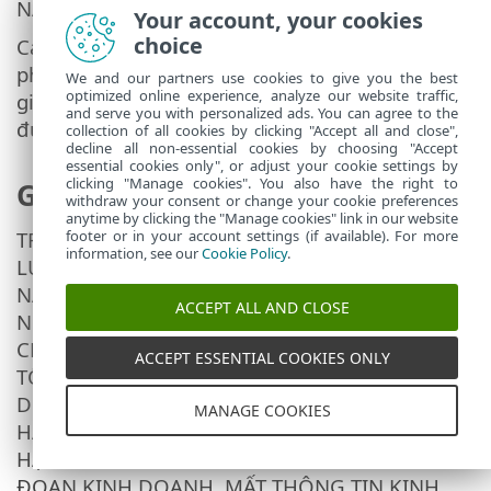
NÀY.
Your account, your cookies
choice
Các điều khoản này không tạo ra bất kỳ bổn
phận nào từ phía Nhà cung cấp và bên cấp
We and our partners use cookies to give you the best
optimized online experience, analyze our website traffic,
giấy phép của Nhà cung cấp ngoài những gì
and serve you with personalized ads. You can agree to the
được nêu ra cụ thể ở đây.
collection of all cookies by clicking "Accept all and close",
decline all non-essential cookies by choosing "Accept
essential cookies only", or adjust your cookie settings by
clicking "Manage cookies". You also have the right to
Giới hạn trách nhiệm pháp lý
withdraw your consent or change your cookie preferences
anytime by clicking the "Manage cookies" link in our website
footer or in your account settings (if available). For more
TRONG CHỪNG MỰC TỐI ĐA CHO PHÉP THEO
information, see our
Cookie Policy
.
LUẬT ÁP DỤNG, TRONG BẤT KỲ TRƯỜNG HỢP
NÀO NHÀ CUNG CẤP, CÁC NHÂN VIÊN CỦA
ACCEPT ALL AND CLOSE
NHÀ CUNG CẤP HOẶC NHÀ THẦU SẼ KHÔNG
CHỊU TRÁCH NHIỆM PHÁP LÝ ĐỐI VỚI BẤT KỲ
ACCEPT ESSENTIAL COOKIES ONLY
TỔN THẤT LỢI NHUẬN, DOANH THU, KINH
DOANH, DỮ LIỆU NÀO HAY CHI PHÍ MUA
MANAGE COOKIES
HÀNG HÓA HOẶC DỊCH VỤ THAY THẾ, THIỆT
HẠI TÀI SẢN, THƯƠNG TỔN VỀ NGƯỜI, GIÁN
ĐOẠN KINH DOANH, MẤT THÔNG TIN KINH