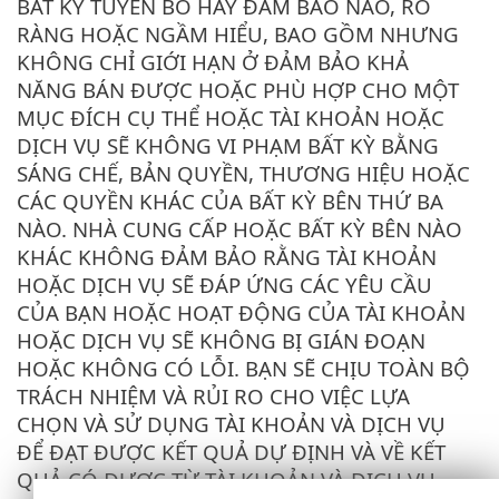
BẤT KỲ TUYÊN BỐ HAY ĐẢM BẢO NÀO, RÕ
RÀNG HOẶC NGẦM HIỂU, BAO GỒM NHƯNG
KHÔNG CHỈ GIỚI HẠN Ở ĐẢM BẢO KHẢ
NĂNG BÁN ĐƯỢC HOẶC PHÙ HỢP CHO MỘT
MỤC ĐÍCH CỤ THỂ HOẶC TÀI KHOẢN HOẶC
DỊCH VỤ SẼ KHÔNG VI PHẠM BẤT KỲ BẰNG
SÁNG CHẾ, BẢN QUYỀN, THƯƠNG HIỆU HOẶC
CÁC QUYỀN KHÁC CỦA BẤT KỲ BÊN THỨ BA
NÀO. NHÀ CUNG CẤP HOẶC BẤT KỲ BÊN NÀO
KHÁC KHÔNG ĐẢM BẢO RẰNG TÀI KHOẢN
HOẶC DỊCH VỤ SẼ ĐÁP ỨNG CÁC YÊU CẦU
CỦA BẠN HOẶC HOẠT ĐỘNG CỦA TÀI KHOẢN
HOẶC DỊCH VỤ SẼ KHÔNG BỊ GIÁN ĐOẠN
HOẶC KHÔNG CÓ LỖI. BẠN SẼ CHỊU TOÀN BỘ
TRÁCH NHIỆM VÀ RỦI RO CHO VIỆC LỰA
CHỌN VÀ SỬ DỤNG TÀI KHOẢN VÀ DỊCH VỤ
ĐỂ ĐẠT ĐƯỢC KẾT QUẢ DỰ ĐỊNH VÀ VỀ KẾT
QUẢ CÓ ĐƯỢC TỪ TÀI KHOẢN VÀ DỊCH VỤ