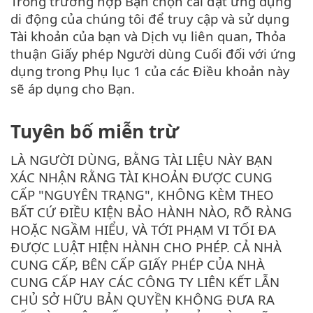
Trong trường hợp Bạn chọn cài đặt ứng dụng
di động của chúng tôi để truy cập và sử dụng
Tài khoản của bạn và Dịch vụ liên quan, Thỏa
thuận Giấy phép Người dùng Cuối đối với ứng
dụng trong Phụ lục 1 của các Điều khoản này
sẽ áp dụng cho Bạn.
Tuyên bố miễn trừ
LÀ NGƯỜI DÙNG, BẰNG TÀI LIỆU NÀY BẠN
XÁC NHẬN RẰNG TÀI KHOẢN ĐƯỢC CUNG
CẤP "NGUYÊN TRẠNG", KHÔNG KÈM THEO
BẤT CỨ ĐIỀU KIỆN BẢO HÀNH NÀO, RÕ RÀNG
HOẶC NGẦM HIỂU, VÀ TỚI PHẠM VI TỐI ĐA
ĐƯỢC LUẬT HIỆN HÀNH CHO PHÉP. CẢ NHÀ
CUNG CẤP, BÊN CẤP GIẤY PHÉP CỦA NHÀ
CUNG CẤP HAY CÁC CÔNG TY LIÊN KẾT LẪN
CHỦ SỞ HỮU BẢN QUYỀN KHÔNG ĐƯA RA