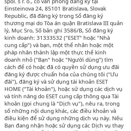
spol. s r. o., có văn phòng đăng ký tại
Einsteinova 24, 85101 Bratislava, Slovak
Republic, đã đăng ký trong Sổ đăng ký
thương mại do Tòa án quận Bratislava III quản
lý, Mục Sro, Số bản ghi 3586/B, Số đăng ký
kinh doanh: 31333532 ("ESET" hoặc "Nhà
cung cấp") và bạn, một thể nhân hoặc một
pháp nhân thành lập một thực thể kinh
doanh nhỏ ("Bạn" hoặc "Người dùng") tìm
cách để có hoặc đã có quyền sử dụng ưu đãi
đăng ký được chuẩn hóa của chúng tôi (“Ưu
đãi”), đăng ký và sử dụng tài khoản ESET
HOME ("Tài khoản"), hoặc sử dụng các dịch vụ
và tính năng do ESET cung cấp thông qua Tài
khoản (gọi chung là "Dịch vụ"), nêu ra, trong
số những nội dung khác, các điều khoản và
điều kiện để sử dụng những dịch vụ này. Nếu
Bạn đang nhận hoặc sử dụng các Dịch vụ thay