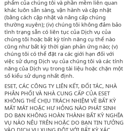
phẩm của chúng tôi và phần mềm liên quan
khác luôn sẵn sàng, vận hành và cập nhật
(bằng cách cập nhật và nâng cấp chúng
thường xuyên); (iv) chúng tôi không đảm bảo
tình trạng sẵn có liên tục của Dịch vụ của
chúng tôi hoặc bất kỳ tính năng cụ thể nào
cũng như bất kỳ thời gian phản ứng nào; (v)
chúng tôi có thể đặt ra các giới hạn đối với
việc sử dụng Dịch vụ của chúng tôi và các tính
năng của Dịch vụ trong tài liệu hoặc chặn một
số kiểu sử dụng nhất định.
ESET, CÁC CÔNG TY LIÊN KẾT, ĐỐI TÁC, NHÀ
PHÂN PHỐI VÀ NHÀ CUNG CẤP CỦA ESET
KHÔNG THỂ CHỊU TRÁCH NHIỆM VỀ BẤT KỲ
MẤT MÁT HOẶC HƯ HỎNG NÀO PHÁT SINH
DO BẠN KHÔNG HOÀN THÀNH BẤT KỲ NGHĨA
VỤ NÀO NÊU TRÊN HOẶC DO BẠN TIN TƯỞNG
VÀO DỊCH VỤ XUNG ĐỘT VỚI BẤT KỲ XÁC