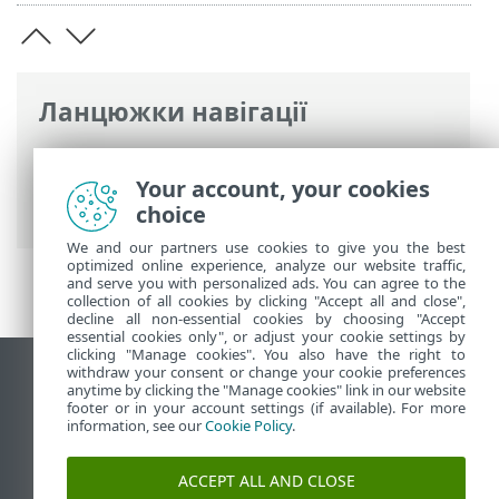
Ланцюжки навігації
Інтерактивна довідка ESET
>
ESET HOME
>
Робота з ESET HOME
> Двофакторна
Your account, your cookies
автентифікація
choice
We and our partners use cookies to give you the best
optimized online experience, analyze our website traffic,
and serve you with personalized ads. You can agree to the
collection of all cookies by clicking "Accept all and close",
decline all non-essential cookies by choosing "Accept
essential cookies only", or adjust your cookie settings by
clicking "Manage cookies". You also have the right to
withdraw your consent or change your cookie preferences
Переглянути повну версію
anytime by clicking the "Manage cookies" link in our website
footer or in your account settings (if available). For more
End of Life
information, see our
Cookie Policy
.
База знань ESET
Форум ESET
ACCEPT ALL AND CLOSE
ESET Status Portal