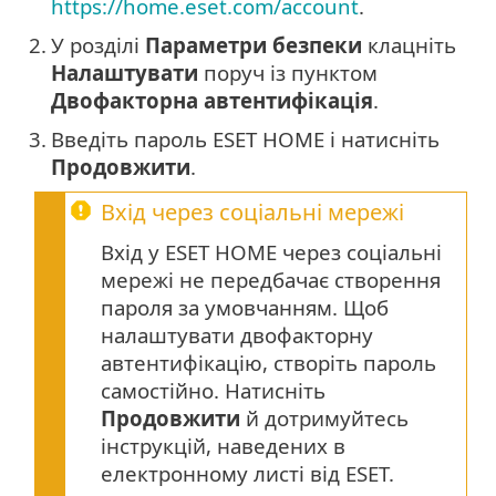
https://home.eset.com/account
.
2.
У розділі
Параметри безпеки
клацніть
Налаштувати
поруч із пунктом
Двофакторна автентифікація
.
3.
Введіть пароль ESET HOME і натисніть
Продовжити
.
Вхід через соціальні мережі
Вхід у ESET HOME через соціальні
мережі не передбачає створення
пароля за умовчанням. Щоб
налаштувати двофакторну
автентифікацію, створіть пароль
самостійно. Натисніть
Продовжити
й дотримуйтесь
інструкцій, наведених в
електронному листі від ESET.