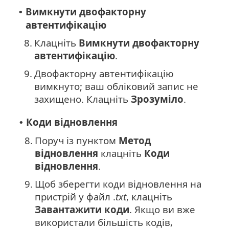
Вимкнути двофакторну
•
автентифікацію
8.
Клацніть
Вимкнути двофакторну
автентифікацію
.
9.
Двофакторну автентифікацію
вимкнуто; ваш обліковий запис не
захищено. Клацніть
Зрозуміло
.
Коди відновлення
•
8.
Поруч із пунктом
Метод
відновлення
клацніть
Коди
відновлення
.
9.
Щоб зберегти коди відновлення на
пристрій у файл .
txt
, клацніть
Завантажити коди
. Якщо ви вже
використали більшість кодів,