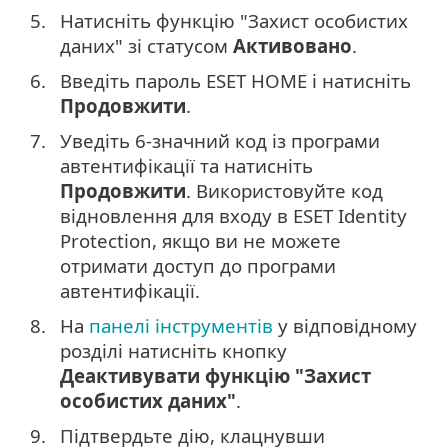
5.
Натисніть функцію "Захист особистих
даних" зі статусом
Активовано
.
6.
Введіть пароль ESET HOME і натисніть
Продовжити
.
7.
Уведіть 6-значний код із програми
автентифікації та натисніть
Продовжити
. Використовуйте код
відновлення для входу в ESET Identity
Protection, якщо ви не можете
отримати доступ до програми
автентифікації.
8.
На
панелі інструментів
у відповідному
розділі натисніть кнопку
Деактивувати функцію "Захист
особистих даних"
.
9.
Підтвердьте дію, клацнувши