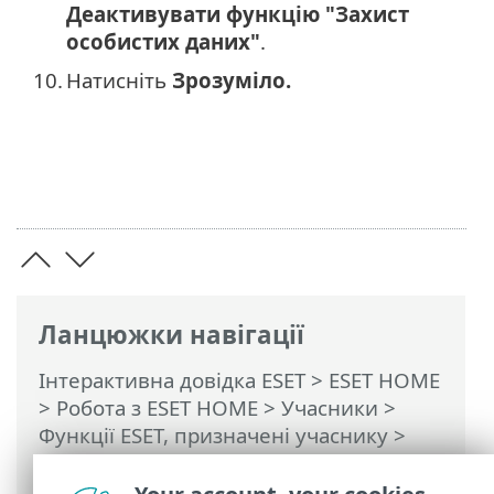
Деактивувати функцію "Захист
особистих даних"
.
10.
Натисніть
Зрозуміло.
Ланцюжки навігації
Інтерактивна довідка ESET
>
ESET HOME
>
Робота з ESET HOME
>
Учасники
>
Функції ESET, призначені учаснику
>
ESET Захист особистих даних
>
Деактивація функції "Захист особистих