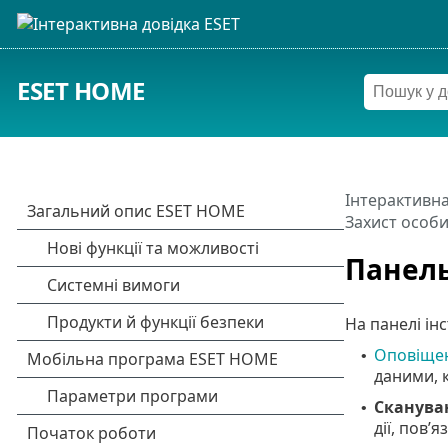
ESET HOME
Інтерактивна
Захист особи
Панель
На панелі ін
Оповіщен
•
даними, 
Сканува
•
дії, пов’