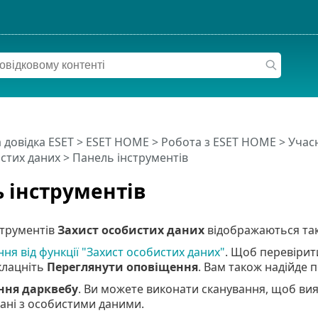
 довідка ESET
>
ESET HOME
>
Робота з ESET HOME
>
Учас
стих даних
> Панель інструментів
 інструментів
струментів
Захист особистих даних
відображаються такі
ня від функції "Захист особистих даних"
. Щоб перевірит
клацніть
Переглянути оповіщення
. Вам також надійде 
ння дарквебу
. Ви можете виконати сканування, щоб вия
язані з особистими даними.