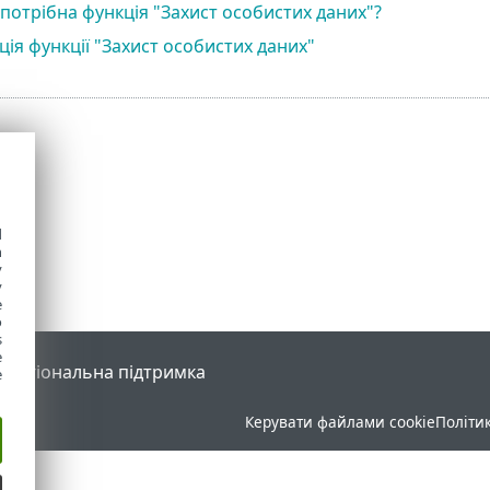
 потрібна функція "Захист особистих даних"?
ія функції "Захист особистих даних"
d
h
y
y
e
o
s
e
l
Регіональна підтримка
e
Керувати файлами cookie
Політи