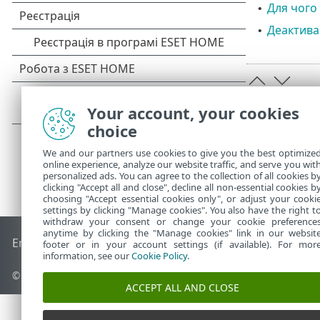
Для чого
•
Деактивац
•
Your account, your cookies
choice
We and our partners use cookies to give you the best optimize
online experience, analyze our website traffic, and serve you wit
personalized ads. You can agree to the collection of all cookies b
clicking "Accept all and close", decline all non-essential cookies b
choosing "Accept essential cookies only", or adjust your cooki
settings by clicking "Manage cookies". You also have the right t
withdraw your consent or change your cookie preference
anytime by clicking the "Manage cookies" link in our websit
End of Life
База знань ESET
Форум ESET
ESET Status Porta
footer or in your account settings (if available). For mor
information, see our
Cookie Policy
.
© 1992 - 2026 ESET, spol. s r.o. - Усі права захищено.
ACCEPT ALL AND CLOSE