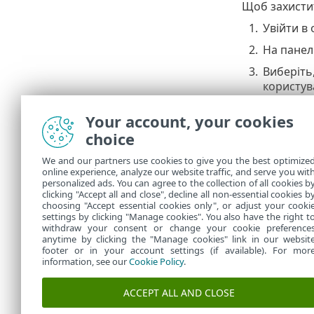
Щоб захистит
1.
Увійти в
2.
На панел
3.
Виберіть,
користув
4.
Виберіть
Your account, your cookies
учасник 
choice
5.
Натисні
We and our partners use cookies to give you the best optimize
Посила
online experience, analyze our website traffic, and serve you wit
personalized ads. You can agree to the collection of all cookies b
дії ті
clicking "Accept all and close", decline all non-essential cookies b
choosing "Accept essential cookies only", or adjust your cooki
settings by clicking "Manage cookies". You also have the right t
withdraw your consent or change your cookie preference
anytime by clicking the "Manage cookies" link in our websit
footer or in your account settings (if available). For mor
information, see our
Cookie Policy
.
ACCEPT ALL AND CLOSE