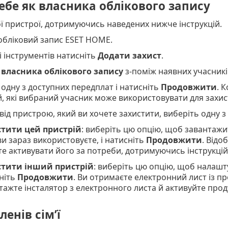
ебе як власника облікового запису
ої пристрої, дотримуючись наведених нижче інструкцій.
 обліковий запис ESET HOME.
і інструментів натисніть
Додати захист
.
ь
власника облікового запису
з-поміж наявних учасникі
 одну з доступних передплат і натисніть
Продовжити
. 
й, які вибраний учасник може використовувати для захист
від пристрою, який ви хочете захистити, виберіть одну з
тити цей пристрій
: виберіть цю опцію, щоб завантажи
ви зараз використовуєте, і натисніть
Продовжити
. Відо
е активувати його за потреби, дотримуючись інструкцій 
стити інший пристрій
: виберіть цю опцію, щоб налашту
ніть
Продовжити
. Ви отримаєте електронний лист із п
тажте інсталятор з електронного листа й активуйте проду
ленів сім’ї