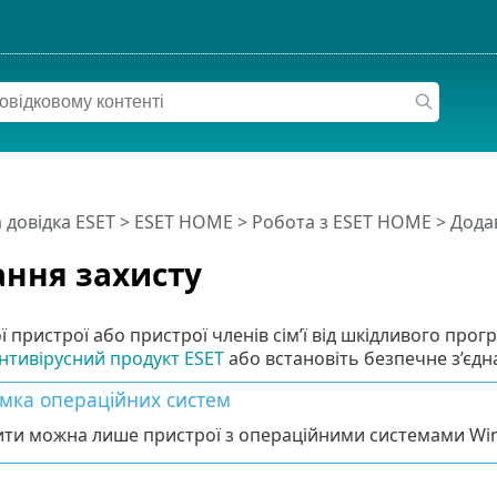
 довідка ESET
>
ESET HOME
>
Робота з ESET HOME
> Дода
ння захисту
ої пристрої або пристрої членів сім’ї від шкідливого пр
нтивірусний продукт ESET
або встановіть безпечне з’єд
мка операційних систем
ити можна лише пристрої з операційними системами Win