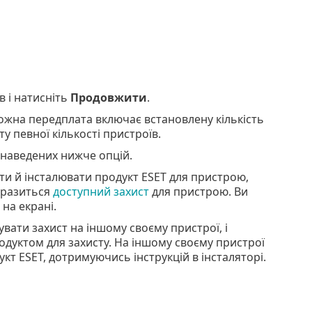
в і натисніть
Продовжити
.
Кожна передплата включає встановлену кількість
у певної кількості пристроїв.
 наведених нижче опцій.
ти й інсталювати продукт ESET для пристрою,
бразиться
доступний захист
для пристрою. Ви
на екрані.
вати захист на іншому своєму пристрої, і
родуктом для захисту. На іншому своєму пристрої
кт ESET, дотримуючись інструкцій в інсталяторі.