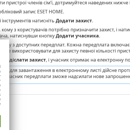
и пристрої членів сім’ї, дотримуйтеся наведених нижче і
 обліковий запис ESET HOME.
і інструментів натисніть
Додати захист
.
 кому з користувачів потрібно призначити захист, і нати
ача, натиснувши кнопку
Додати учасника
.
 одну з доступних передплат. Кожна передплата включає 
може використовувати для захисту певної кількості прист
ть
Надіслати захист
, і учасник отримає на електронну по
d
ння для завантаження в електронному листі дійсне прот
h
y
льки власник передплати зможе надсилати нове запрошен
y
e
o
s
e
e