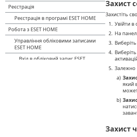
Захист с
Захистіть св
1.
Увійти в
2.
На панел
3.
Виберіт
4.
Виберіть
активаці
5.
Залежно 
a)
Захис
який 
может
b)
Захи
натис
заван
Захист ч