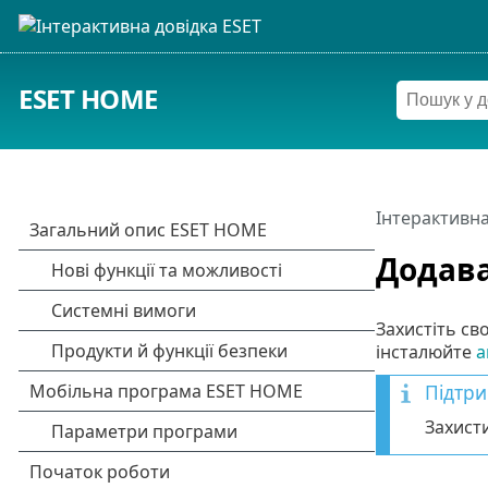
ESET HOME
Інтерактивна
Додава
Захистіть св
інсталюйте
а
Підтри
Захист