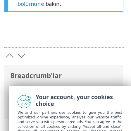
bölümüne
bakın.
Breadcrumb'lar
ESET Online Yardım
>
ESET HOME
>
ESET
HOME ile çalışma
>
ESET HOME hesap
Your account, your cookies
yönetimi
> Giriş yapan cihazları ve giriş
choice
geçmişini yönetme
We and our partners use cookies to give you the best
optimized online experience, analyze our website traffic,
and serve you with personalized ads. You can agree to the
collection of all cookies by clicking "Accept all and close",