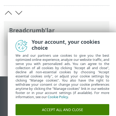
Breadcrumb'lar
ESET Online Yardım
>
ESET HOME
>
ESET
Your account, your cookies
HOME mobil uygulaması
choice
We and our partners use cookies to give you the best
optimized online experience, analyze our website traffic, and
serve you with personalized ads. You can agree to the
collection of all cookies by clicking "Accept all and close",
decline all non-essential cookies by choosing "Accept
essential cookies only", or adjust your cookie settings by
clicking "Manage cookies". You also have the right to
withdraw your consent or change your cookie preferences
Masaüstü sitesini görüntüle
anytime by clicking the "Manage cookies" link in our website
footer or in your account settings (if available). For more
End of Life
information, see our
Cookie Policy
.
ESET Bilgi Bankası
ESET Forumu
ACCEPT ALL AND CLOSE
ESET Status Portal