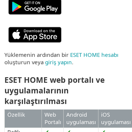
Yüklemenin ardından bir
ESET HOME hesabı
oluşturun veya
giriş yapın
.
ESET HOME web portalı ve
uygulamalarının
karşılaştırılması
Özellik
Web
Android
iOS
Portalı
uygulaması
uygulaması
Bağlı
✔
✔
✔