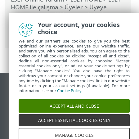
HOME ile çalışma
>
Üyeler
>
Üyeye
atanan ESET özellikleri
>
Anti-Theft
>
Anti-
Theft tarafından korunan cihazlar
>
En
Your account, your cookies
İyileştirme
> Android kullanıcıları > Ekran
choice
kilidi güvenliği sağlanmadı
We and our partners use cookies to give you the best
optimized online experience, analyze our website traffic,
and serve you with personalized ads. You can agree to the
collection of all cookies by clicking "Accept all and close",
decline all non-essential cookies by choosing "Accept
essential cookies only", or adjust your cookie settings by
clicking "Manage cookies". You also have the right to
withdraw your consent or change your cookie preferences
anytime by clicking the "Manage cookies" link in our website
Masaüstü sitesini görüntüle
footer or in your account settings (if available). For more
information, see our
Cookie Policy
.
End of Life
ESET Bilgi Bankası
ACCEPT ALL AND CLOSE
ESET Forumu
ESET Status Portal
ACCEPT ESSENTIAL COOKIES ONLY
Bölgesel destek
MANAGE COOKIES