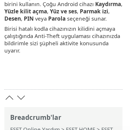
birini kullanın. Çoğu Android cihazı
Kaydırma
,
Yüzle kilit açma
,
Yüz ve ses
,
Parmak izi
,
Desen
,
PIN
veya
Parola
seçeneği sunar.
Birisi hatalı kodla cihazınızın kilidini açmaya
çalıştığında Anti-Theft uygulaması cihazınızda
bildirimle sizi şüpheli aktivite konusunda
uyarır.
Breadcrumb'lar
ESET Online Yardım
>
ESET HOME
>
ESET