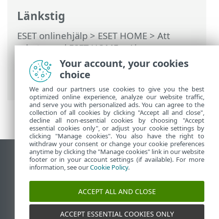
Länkstig
ESET onlinehjälp
>
ESET HOME
>
Att
arbeta med ESET HOME
>
Abonnemang
och abonnemangshantering
> Så gör du
Your account, your cookies
om ett abonnemang överanvänds/har
choice
läckt
We and our partners use cookies to give you the best
optimized online experience, analyze our website traffic,
and serve you with personalized ads. You can agree to the
collection of all cookies by clicking "Accept all and close",
decline all non-essential cookies by choosing "Accept
essential cookies only", or adjust your cookie settings by
clicking "Manage cookies". You also have the right to
withdraw your consent or change your cookie preferences
anytime by clicking the "Manage cookies" link in our website
Visa skrivbords-webbplats
footer or in your account settings (if available). For more
information, see our
Cookie Policy
.
End of Life
ESET kunskapsbas
ACCEPT ALL AND CLOSE
ESET forum
ESET Status Portal
ACCEPT ESSENTIAL COOKIES ONLY