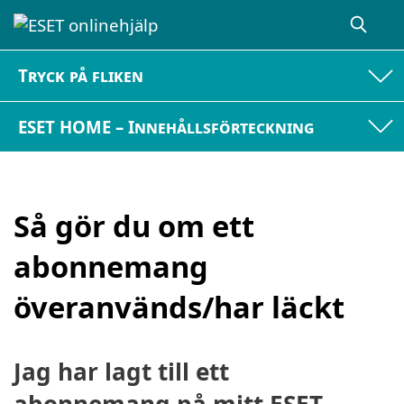
Tryck på fliken
ESET HOME – Innehållsförteckning
Så gör du om ett
abonnemang
överanvänds/har läckt
Jag har lagt till ett
abonnemang på mitt ESET