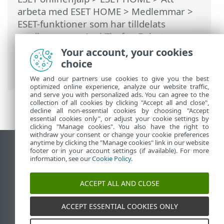
arbeta med ESET HOME
>
Medlemmar
>
ESET-funktioner som har tilldelats
medlemmen
>
Anti-Theft
>
Enheter som
skyddas av Anti-Theft
>
Optimering
>
Your account, your cookies
Android-användare > Google Play-
choice
tjänster ej tillgängliga
We and our partners use cookies to give you the best
optimized online experience, analyze our website traffic,
and serve you with personalized ads. You can agree to the
collection of all cookies by clicking "Accept all and close",
decline all non-essential cookies by choosing "Accept
essential cookies only", or adjust your cookie settings by
clicking "Manage cookies". You also have the right to
withdraw your consent or change your cookie preferences
anytime by clicking the "Manage cookies" link in our website
Visa skrivbords-webbplats
footer or in your account settings (if available). For more
information, see our
Cookie Policy
.
End of Life
ESET kunskapsbas
ACCEPT ALL AND CLOSE
ESET forum
ESET Status Portal
ACCEPT ESSENTIAL COOKIES ONLY
Regional support