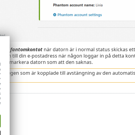
ng på
fantomkontot
när datorn är i normal status skickas 
datorn till din e-postadress när någon loggar in på detta ko
vill markera datorn som att den saknas.
d
h
ra stegen som är kopplade till avstängning av den automati
y
y
e
o
s
e
e