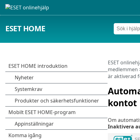
ESET HOME
ESET onlinehj
medlemmen
är aktiverad f
Automat
kontot
Om automatisk
Inaktivera a