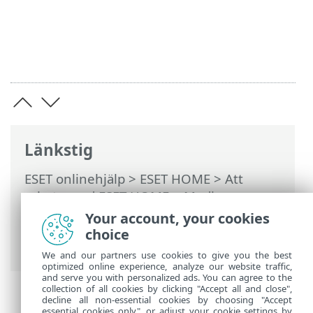
Länkstig
ESET onlinehjälp
>
ESET HOME
>
Att
arbeta med ESET HOME
>
Medlemmar
>
ESET-funktioner som har tilldelats
Your account, your cookies
medlemmen
>
Anti-Theft
> Vanliga frågor
choice
om Anti-Theft
We and our partners use cookies to give you the best
optimized online experience, analyze our website traffic,
and serve you with personalized ads. You can agree to the
collection of all cookies by clicking "Accept all and close",
decline all non-essential cookies by choosing "Accept
essential cookies only", or adjust your cookie settings by