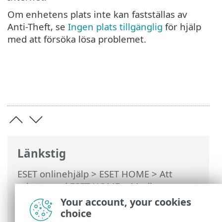
Om enhetens plats inte kan fastställas av
Anti-Theft, se
Ingen plats tillgänglig
för hjälp
med att försöka lösa problemet.
Länkstig
ESET onlinehjälp
>
ESET HOME
>
Att
arbeta med ESET HOME
>
Medlemmar
>
ESET-funktioner som har tilldelats
Your account, your cookies
medlemmen
>
Anti-Theft
>
Enheter som
choice