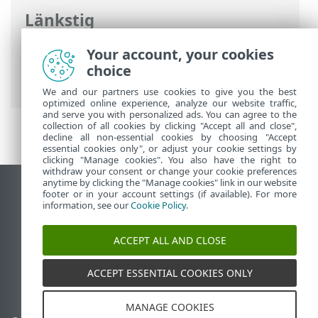
Länkstig
ESET onlinehjälp
>
ESET HOME
>
Juridiska
Your account, your cookies
dokument >
Användningsvillkor
>
choice
Databehandlingsavtal
We and our partners use cookies to give you the best
optimized online experience, analyze our website traffic,
and serve you with personalized ads. You can agree to the
collection of all cookies by clicking "Accept all and close",
decline all non-essential cookies by choosing "Accept
essential cookies only", or adjust your cookie settings by
clicking "Manage cookies". You also have the right to
withdraw your consent or change your cookie preferences
anytime by clicking the "Manage cookies" link in our website
Visa skrivbords-webbplats
footer or in your account settings (if available). For more
information, see our
Cookie Policy
.
End of Life
ESET kunskapsbas
ACCEPT ALL AND CLOSE
ESET forum
ESET Status Portal
ACCEPT ESSENTIAL COOKIES ONLY
Regional support
MANAGE COOKIES