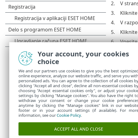
2.
V stran
3.
Kliknit
4.
V razpol
5.
Kliknit
6.
Vnesite
7.
Vnesite
Your account, your cookies
preverj
choice
8.
Na
nadz
We and our partners use cookies to give you the best optimize
online experience, analyze our website traffic, and serve you wit
9.
Izbiro 
personalized ads. You can agree to the collection of all cookies b
10.
Kliknit
clicking "Accept all and close", decline all non-essential cookies b
choosing "Accept essential cookies only", or adjust your cooki
settings by clicking "Manage cookies". You also have the right t
withdraw your consent or change your cookie preference
anytime by clicking the "Manage cookies" link in our websit
footer or in your account settings (if available). For mor
information, see our
Cookie Policy
.
ACCEPT ALL AND CLOSE