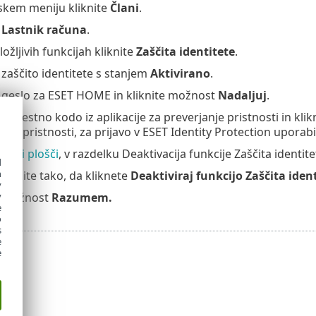
skem meniju kliknite
Člani
.
e
Lastnik računa
.
ožljivih funkcijah kliknite
Zaščita identitete
.
e zaščito identitete s stanjem
Aktivirano
.
 geslo za ESET HOME in kliknite možnost
Nadaljuj
.
 6-mestno kodo iz aplikacije za preverjanje pristnosti in klik
anje pristnosti, za prijavo v ESET Identity Protection upora
orni plošči
, v razdelku Deaktivacija funkcije Zaščita identit
d
h
potrdite tako, da kliknete
Deaktiviraj funkcijo Zaščita iden
y
e možnost
Razumem.
y
e
o
s
e
e