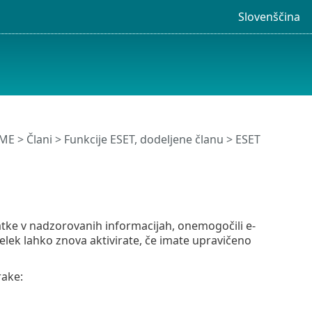
Slovenščina
OME
>
Člani
>
Funkcije ESET, dodeljene članu
>
ESET
datke v nadzorovanih informacijah, onemogočili e-
elek lahko znova aktivirate, če imate upravičeno
rake: