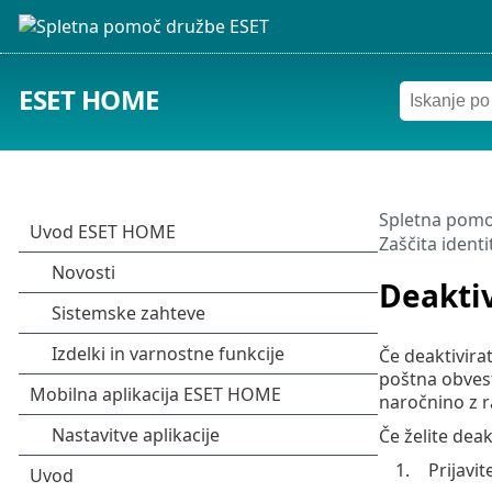
ESET HOME
Spletna pomo
Zaščita identi
Deaktiv
Če deaktivira
poštna obvest
naročnino z ra
Če želite deak
1.
Prijavi