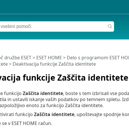
č družbe ESET
>
ESET HOME
>
Delo s programom ESET H
tete
> Deaktivacija funkcije Zaščita identitete
acija funkcije Zaščita identitete
te funkcijo
Zaščita identitete
, boste s tem izbrisali vse po
ila in ustavili iskanje vaših podatkov po temnem spletu. Izd
zpoložljivo enoto za funkcijo Zaščita identitete.
tivirati funkcijo
Zaščita identitete
, upoštevajte spodnje ko
te se v ESET HOME račun.