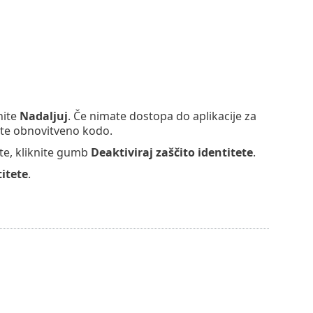
nite
Nadaljuj
. Če nimate dostopa do aplikacije za
bite obnovitveno kodo.
ete, kliknite gumb
Deaktiviraj zaščito identitete
.
titete
.