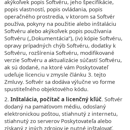
akýkoľvek popis Softvéru, jeho špecifikácie,
popis vlastností, popis ovládania, popis
operačného prostredia, v ktorom sa Softvér
používa, pokyny na použitie alebo inštaláciu
Softvéru alebo akýkoľvek popis používania
Softvéru („Dokumentácia“), (iv) kópie Softvéru,
opravy prípadných chýb Softvéru, dodatky k
Softvéru, rozšírenia Softvéru, modifikované
verzie Softvéru a aktualizácie súčastí Softvéru,
ak sú dodané, na ktoré vám Poskytovateľ
udeľuje licenciu v zmysle článku 3. tejto
Zmluvy. Softvér sa dodáva výlučne vo forme
spustiteľného objektového kódu.
2.
Inštalácia, počítač a licenčný kľúč
. Softvér
dodaný na pamäťovom médiu, odoslaný
elektronickou poštou, stiahnutý z internetu,
stiahnutý zo serverov Poskytovateľa alebo
získaný z iných zdrojov je nutné inštalovať.