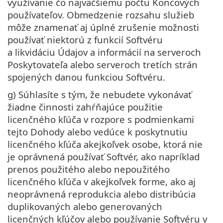
využívanie čo najväčšiemu počtu Koncových
používateľov. Obmedzenie rozsahu služieb
môže znamenať aj úplné zrušenie možnosti
používať niektorú z funkcií Softvéru
a likvidáciu Údajov a informácií na serveroch
Poskytovateľa alebo serveroch tretích strán
spojených danou funkciou Softvéru.
g) Súhlasíte s tým, že nebudete vykonávať
žiadne činnosti zahŕňajúce použitie
licenčného kľúča v rozpore s podmienkami
tejto Dohody alebo vedúce k poskytnutiu
licenčného kľúča akejkoľvek osobe, ktorá nie
je oprávnená používať Softvér, ako napríklad
prenos použitého alebo nepoužitého
licenčného kľúča v akejkoľvek forme, ako aj
neoprávnená reprodukcia alebo distribúcia
duplikovaných alebo generovaných
licenčných kľúčov alebo používanie Softvéru v