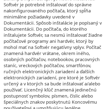
Softvér je potrebné inštalovať do správne
nakonfigurovaného počítača, ktorý spĺňa
minimálne požiadavky uvedené v
Dokumentácii. Spôsob inštalácie je popísaný v
Dokumentácii. Do počítača, do ktorého
inštalujete Softvér, sa nesmú inštalovať žiadne
počítačové programy ani hardvér, ktorý by
mohol mať na Softvér negatívny vplyv. Počítač
znamená hardvér vrátane, okrem iného,
osobných počítačov, notebookov, pracovných
staníc, vreckových počítačov, smartfónov,
ručných elektronických zariadení a ďalších
elektronických zariadení, pre ktoré je Softvér
určený a v ktorých sa bude inštalovať a/alebo
používať. Licenčný kľúč znamená jedinečnú
postupnosť symbolov, písmen, číslic alebo
špeciálnych znakov poskytnutú Koncovému
používateľovi a umožňujúcu legálne