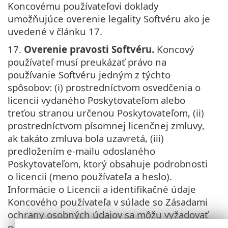
Koncovému používateľovi doklady
umožňujúce overenie legality Softvéru ako je
uvedené v článku 17.
17.
Overenie pravosti Softvéru.
Koncový
používateľ musí preukázať právo na
používanie Softvéru jedným z týchto
spôsobov: (i) prostredníctvom osvedčenia o
licencii vydaného Poskytovateľom alebo
treťou stranou určenou Poskytovateľom, (ii)
prostredníctvom písomnej licenčnej zmluvy,
ak takáto zmluva bola uzavretá, (iii)
predložením e-mailu odoslaného
Poskytovateľom, ktorý obsahuje podrobnosti
o licencii (meno používateľa a heslo).
Informácie o Licencii a identifikačné údaje
Koncového používateľa v súlade so Zásadami
ochrany osobných údajov sa môžu vyžadovať
na účely overenia pravosti Softvéru.