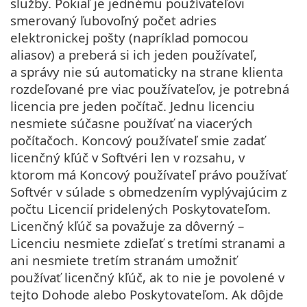
služby. Pokiaľ je jednému používateľovi
smerovaný ľubovoľný počet adries
elektronickej pošty (napríklad pomocou
aliasov) a preberá si ich jeden používateľ,
a správy nie sú automaticky na strane klienta
rozdeľované pre viac používateľov, je potrebná
licencia pre jeden počítač. Jednu licenciu
nesmiete súčasne používať na viacerých
počítačoch. Koncový používateľ smie zadať
licenčný kľúč v Softvéri len v rozsahu, v
ktorom má Koncový používateľ právo používať
Softvér v súlade s obmedzením vyplývajúcim z
počtu Licencií pridelených Poskytovateľom.
Licenčný kľúč sa považuje za dôverný –
Licenciu nesmiete zdieľať s tretími stranami a
ani nesmiete tretím stranám umožniť
používať licenčný kľúč, ak to nie je povolené v
tejto Dohode alebo Poskytovateľom. Ak dôjde