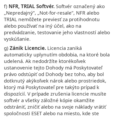
f)
NFR, TRIAL Softvér.
Softvér označený ako
„Nepredajný“, „Not-for-resale“, NFR alebo
TRIAL nemôžete previesť za protihodnotu
alebo používať na iný účel, ako na
predvádzanie, testovanie jeho vlastností alebo
vyskúšanie.
g)
Zánik Licencie.
Licencia zaniká
automaticky uplynutím obdobia, na ktoré bola
udelená. Ak nedodržíte ktorékoľvek
ustanovenie tejto Dohody má Poskytovateľ
právo odstúpiť od Dohody bez toho, aby bol
dotknutý akýkoľvek nárok alebo prostriedok,
ktorý má Poskytovateľ pre takýto prípad k
dispozícií. V prípade zrušenia licencie musíte
softvér a všetky záložné kópie okamžite
odstrániť, zničiť alebo na svoje náklady vrátiť
spoločnosti ESET alebo na miesto, kde ste