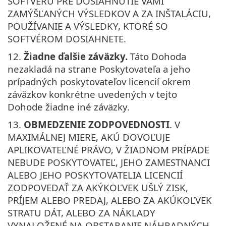
SOFTVÉRU PRE DOSIAHNUTIE VAMI
ZAMÝŠĽANÝCH VÝSLEDKOV A ZA INŠTALÁCIU,
POUŽÍVANIE A VÝSLEDKY, KTORÉ SO
SOFTVÉROM DOSIAHNETE.
12.
Žiadne ďalšie záväzky.
Táto Dohoda
nezakladá na strane Poskytovateľa a jeho
prípadných poskytovateľov licencií okrem
záväzkov konkrétne uvedených v tejto
Dohode žiadne iné záväzky.
13.
OBMEDZENIE ZODPOVEDNOSTI
. V
MAXIMÁLNEJ MIERE, AKÚ DOVOĽUJE
APLIKOVATEĽNÉ PRÁVO, V ŽIADNOM PRÍPADE
NEBUDE POSKYTOVATEĽ, JEHO ZAMESTNANCI
ALEBO JEHO POSKYTOVATELIA LICENCIÍ
ZODPOVEDAŤ ZA AKÝKOĽVEK UŠLÝ ZISK,
PRÍJEM ALEBO PREDAJ, ALEBO ZA AKÚKOĽVEK
STRATU DÁT, ALEBO ZA NÁKLADY
VYNALOŽENÉ NA OBSTARANIE NÁHRADNÝCH