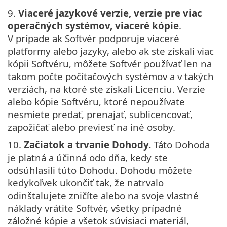
9.
Viaceré jazykové verzie, verzie pre viac
operačných systémov, viaceré kópie
.
V prípade ak Softvér podporuje viaceré
platformy alebo jazyky, alebo ak ste získali viac
kópii Softvéru, môžete Softvér používať len na
takom počte počítačových systémov a v takých
verziách, na ktoré ste získali Licenciu. Verzie
alebo kópie Softvéru, ktoré nepoužívate
nesmiete predať, prenajať, sublicencovať,
zapožičať alebo previesť na iné osoby.
10.
Začiatok a trvanie Dohody.
Táto Dohoda
je platná a účinná odo dňa, kedy ste
odsúhlasili túto Dohodu. Dohodu môžete
kedykoľvek ukončiť tak, že natrvalo
odinštalujete zničíte alebo na svoje vlastné
náklady vrátite Softvér, všetky prípadné
záložné kópie a všetok súvisiaci materiál,