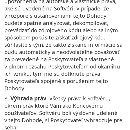
upozornenia na autorské a vlastnícke práva,
aké sú uvedené na Softvéri. V prípade, že
v rozpore s ustanoveniami tejto Dohody
budete spätne analyzovať, dekompilovať,
prevádzať do zdrojového kódu alebo sa iným
spôsobom pokúsite získať zdrojový kód,
súhlasíte s tým, že takto získané informácie sa
budú automaticky a neodvolateľne považovať
za prevedené na Poskytovateľa a vlastnené
v plnom rozsahu Poskytovateľom od okamihu
ich vzniku, tým nie sú dotknuté práva
Poskytovateľa spojené s porušením tejto
Dohody.
8.
Výhrada práv
. Všetky práva k Softvéru,
okrem práv ktoré Vám ako Koncovému
používateľovi Softvéru boli výslovne udelené
v tejto Dohode, si Poskytovateľ vyhradzuje pre
seba.