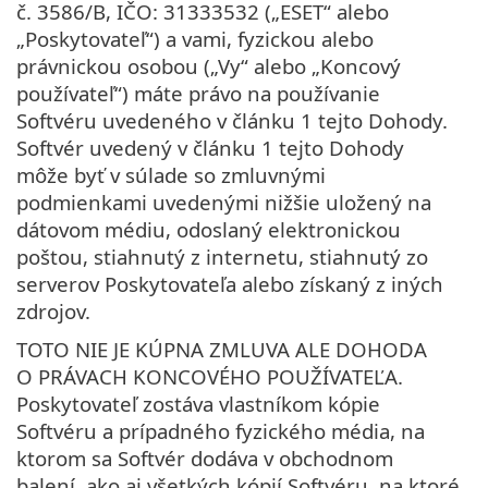
č. 3586/B, IČO: 31333532 („ESET“ alebo
„Poskytovateľ“) a vami, fyzickou alebo
právnickou osobou („Vy“ alebo „Koncový
používateľ“) máte právo na používanie
Softvéru uvedeného v článku 1 tejto Dohody.
Softvér uvedený v článku 1 tejto Dohody
môže byť v súlade so zmluvnými
podmienkami uvedenými nižšie uložený na
dátovom médiu, odoslaný elektronickou
poštou, stiahnutý z internetu, stiahnutý zo
serverov Poskytovateľa alebo získaný z iných
zdrojov.
TOTO NIE JE KÚPNA ZMLUVA ALE DOHODA
O PRÁVACH KONCOVÉHO POUŽÍVATEĽA.
Poskytovateľ zostáva vlastníkom kópie
Softvéru a prípadného fyzického média, na
ktorom sa Softvér dodáva v obchodnom
balení, ako aj všetkých kópií Softvéru, na ktoré