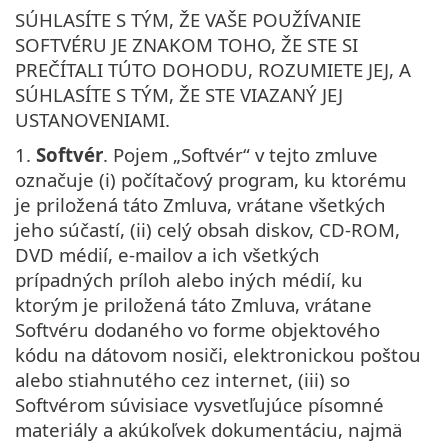
SÚHLASÍTE S TÝM, ŽE VAŠE POUŽÍVANIE
SOFTVÉRU JE ZNAKOM TOHO, ŽE STE SI
PREČÍTALI TÚTO DOHODU, ROZUMIETE JEJ, A
SÚHLASÍTE S TÝM, ŽE STE VIAZANÝ JEJ
USTANOVENIAMI.
1.
Softvér
. Pojem „Softvér“ v tejto zmluve
označuje (i) počítačový program, ku ktorému
je priložená táto Zmluva, vrátane všetkých
jeho súčastí, (ii) celý obsah diskov, CD-ROM,
DVD médií, e-mailov a ich všetkých
prípadných príloh alebo iných médií, ku
ktorým je priložená táto Zmluva, vrátane
Softvéru dodaného vo forme objektového
kódu na dátovom nosiči, elektronickou poštou
alebo stiahnutého cez internet, (iii) so
Softvérom súvisiace vysvetľujúce písomné
materiály a akúkoľvek dokumentáciu, najmä