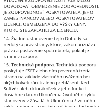
VYLÚČENIE ZODPOVEDNOSTI, ALE MÔŽU
DOVOĽOVAŤ OBMEDZENIE ZODPOVEDNOSTI,
JE ZODPOVEDNOSŤ POSKYTOVATEĽA, JEHO
ZAMESTNANCOV ALEBO POSKYTOVATEĽOV
LICENCIÍ OBMEDZENÁ DO VÝŠKY CENY,
KTORÚ STE ZAPLATILI ZA LICENCIU.
14. Žiadne ustanovenie tejto Dohody sa
nedotýka práv strany, ktorej zákon priznáva
práva a postavenie spotrebiteľa, pokiaľ je
s nimi v rozpore.
15.
Technická podpora
. Technickú podporu
poskytuje ESET alebo ním poverená tretia
strana na základe vlastného uváženia bez
akýchkoľvek záruk alebo prehlásení. Keď
Softvér alebo ktorákoľvek z jeho funkcií
dosiahne dátum Ukončenia životného cyklu
stanovený v Zásadách Ukončenia životného
cyklu, nebude sa poskytovať žiadna technická