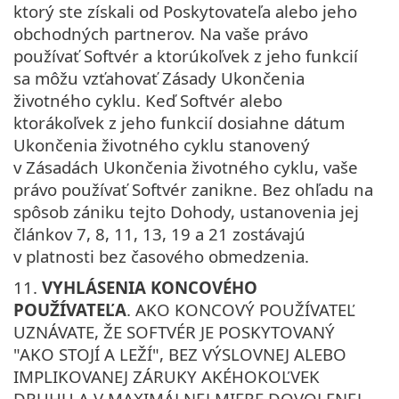
ktorý ste získali od Poskytovateľa alebo jeho
obchodných partnerov. Na vaše právo
používať Softvér a ktorúkoľvek z jeho funkcií
sa môžu vzťahovať Zásady Ukončenia
životného cyklu. Keď Softvér alebo
ktorákoľvek z jeho funkcií dosiahne dátum
Ukončenia životného cyklu stanovený
v Zásadách Ukončenia životného cyklu, vaše
právo používať Softvér zanikne. Bez ohľadu na
spôsob zániku tejto Dohody, ustanovenia jej
článkov 7, 8, 11, 13, 19 a 21 zostávajú
v platnosti bez časového obmedzenia.
11.
VYHLÁSENIA KONCOVÉHO
POUŽÍVATEĽA
. AKO KONCOVÝ POUŽÍVATEĽ
UZNÁVATE, ŽE SOFTVÉR JE POSKYTOVANÝ
"AKO STOJÍ A LEŽÍ", BEZ VÝSLOVNEJ ALEBO
IMPLIKOVANEJ ZÁRUKY AKÉHOKOĽVEK
DRUHU A V MAXIMÁLNEJ MIERE DOVOLENEJ