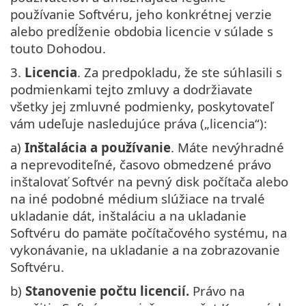
používanie Softvéru, jeho konkrétnej verzie
alebo predĺženie obdobia licencie v súlade s
touto Dohodou.
3.
Licencia
. Za predpokladu, že ste súhlasili s
podmienkami tejto zmluvy a dodržiavate
všetky jej zmluvné podmienky, poskytovateľ
vám udeľuje nasledujúce práva („licencia“):
a)
Inštalácia a používanie
. Máte nevýhradné
a neprevoditeľné, časovo obmedzené právo
inštalovať Softvér na pevný disk počítača alebo
na iné podobné médium slúžiace na trvalé
ukladanie dát, inštaláciu a na ukladanie
Softvéru do pamäte počítačového systému, na
vykonávanie, na ukladanie a na zobrazovanie
Softvéru.
b)
Stanovenie počtu licencií.
Právo na