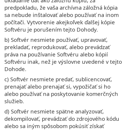
ukladanie dát ako záložnú kópiu, za
predpokladu, že vaša archívna záložná kópia
sa nebude inštalovať alebo používať na inom
počítači. Vytvorenie akejkoľvek ďalšej kópie
Softvéru je porušením tejto Dohody.
b) Softvér nesmiete používať, upravovať,
prekladať, reprodukovať, alebo prevádzať
práva na používanie Softvéru alebo kópií
Softvéru inak, než je výslovne uvedené v tejto
Dohode.
c) Softvér nesmiete predať, sublicencovať,
prenajať alebo prenajať si, vypožičať si ho
alebo používať na poskytovanie komerčných
služieb.
d) Softvér nesmiete spätne analyzovať,
dekompilovať, prevádzať do zdrojového kódu
alebo sa iným spôsobom pokúsiť získať