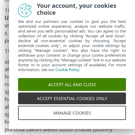
Your account, your cookies
18.
Licencovanie pre štátne orgány a vládu
choice
USA
. Softvér sa poskytuje štátnym orgánom
We and our partners use cookies to give you the best
vrátane vlády Spojených štátov amerických
optimized online experience, analyze our website traffic,
and serve you with personalized ads. You can agree to the
s licenčnými právami a obmedzeniami
collection of all cookies by clicking "Accept all and close",
popísanými v tejto Dohode.
decline all non-essential cookies by choosing "Accept
essential cookies only", or adjust your cookie settings by
19.
Súlad s kontrolou obchodu
.
clicking "Manage cookies". You also have the right to
withdraw your consent or change your cookie preferences
anytime by clicking the "Manage cookies" link in our website
a) Zaväzujete sa, že Softvér nebudete priamo
footer or in your account settings (if available). For more
alebo nepriamo vyvážať, opätovne vyvážať ani
information, see our
Cookie Policy
.
ho inak nesprístupníte žiadnej osobe, ani ho
nepoužijete akýmkoľvek spôsobom, ktorý by
ACCEPT ALL AND CLOSE
spôsobil, že spoločnosť ESET alebo jej
holdingové spoločnosti, dcérske spoločnosti
ACCEPT ESSENTIAL COOKIES ONLY
alebo dcérske spoločnosti jej holdingových
MANAGE COOKIES
spoločností spolu s osobami ovládanými jej
holdingovými spoločnosťami („Pobočky“)
porušia zákon alebo budú znášať postihy