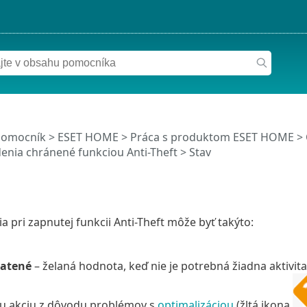
pomocník
>
ESET HOME
>
Práca s produktom ESET HOME
>
denia chránené funkciou Anti-Theft
> Stav
ia pri zapnutej funkcii Anti-Theft môže byť takýto:
ratené
– želaná hodnota, keď nie je potrebná žiadna aktivit
u akciu z dôvodu problémov s
optimalizáciou
(žltá ikona