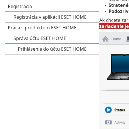
Stratené
•
Podozriv
•
Ak chcete zar
zariadenie je