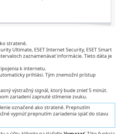
ko stratené.
curity Ultimate, ESET Internet Security, ESET Smart
ntervaloch zaznamenávať informácie. Tieto dáta je
ipojenia k internetu.
automaticky prihlási. Tým znemožní prístup
asný výstražný signál, ktorý bude znieť 5 minút.
ilnom zariadení zapnuté stlmenie zvuku.
iadenie označené ako stratené. Prepnutím
možné vypnúť prepnutím zariadenia späť do stavu
 a účty, kliknite na tlačidlo
Vymazať
. Táto funkcia