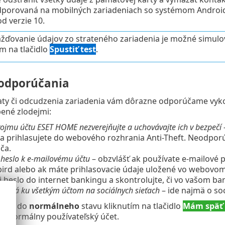
odporovaná na mobilných zariadeniach so systémom Android 
od verzie 10.
ďovanie údajov zo strateného zariadenia je možné simulova
ím na tlačidlo
Spustiť test
.
 odporúčania
aty či odcudzenia zariadenia vám dôrazne odporúčame vykona
ené zlodejmi:
vojmu účtu ESET HOME nezverejňujte a uchovávajte ich v bezpečí
sa prihlasujete do webového rozhrania Anti-Theft. Neodpor
ča.
 heslo k e‑mailovému účtu
– obzvlášť ak používate e‑mailové 
rd alebo ak máte prihlasovacie údaje uložené vo webovom 
 heslo do internet bankingu a skontrolujte, či vo vašom b
 heslá ku všetkým účtom na sociálnych sieťach
– ide najmä o soc
átite do
normálneho
stavu kliknutím na tlačidlo
Mám späť 
áš normálny používateľský účet.