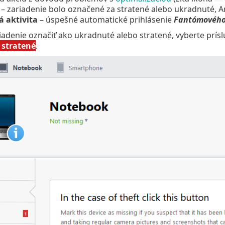
– zariadenie bolo označené za stratené alebo ukradnuté, A
á aktivita
– úspešné automatické prihlásenie
Fantómového
iadenie označiť ako ukradnuté alebo stratené, vyberte príslu
 stratené
.