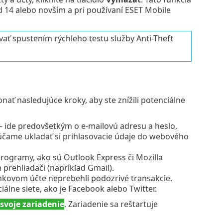
14 alebo novším a pri používaní ESET Mobile
ť spustením rýchleho testu služby Anti-Theft
ť nasledujúce kroky, aby ste znížili potenciálne
– ide predovšetkým o e‑mailovú adresu a heslo,
účame ukladať si prihlasovacie údaje do webového
programy, ako sú Outlook Express či Mozilla
prehliadači (napríklad Gmail).
ankovom účte neprebehli podozrivé transakcie.
iálne siete, ako je Facebook alebo Twitter.
svoje zariadenie
. Zariadenie sa reštartuje