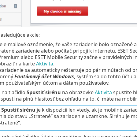
asledujúce akcie:
 e-mailové oznámenie, že vaše zariadenie bolo označené a
ratené zariadenie alebo počítač pripojí k internetu, ESET Se
Premium alebo ESET Mobile Security začne v pravidelných i
braziť na karte
Aktivita
.
zariadenie sa automaticky reštartuje po pár minútach od pr
vorený
Fantómový účet Windows
, systém sa do tohto účtu 
ým používateľským účtom a dátam používateľov.
 na tlačidlo
Spustiť sirénu
na obrazovke
Aktivita
spustíte hl
 spustí na plnú hlasitosť bez ohľadu na to, či máte na mob
o
Spustiť sirénu
je k dispozícii len vtedy, ak je mobilné zar
nia do stavu „Stratené“ sa zariadenie uzamkne. Sirénu je 
stratené“.
 odstrániť všetky údaje z pamäťovej karty a vymazať kontakty