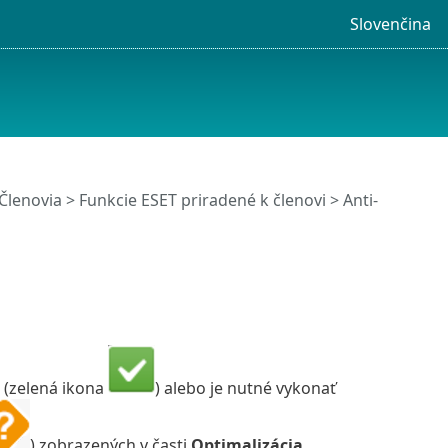
Slovenčina
Členovia
>
Funkcie ESET priradené k členovi
>
Anti-
a (zelená ikona
) alebo je nutné vykonať
) zobrazených v časti
Optimalizácia
.