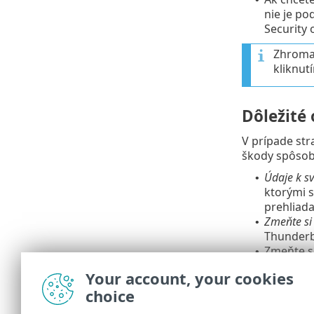
nie je p
Security 
Zhromaž
kliknut
Dôležité
V prípade str
škody spôsob
Údaje k s
•
ktorými 
prehliada
Zmeňte si
•
Thunderbi
Zmeňte si
•
Zmeňte si
•
Your account, your cookies
Zariadenie vr
choice
a obnoví sa v