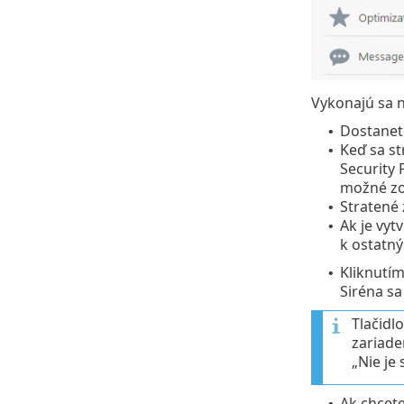
Vykonajú sa n
Dostanete
•
Keď sa st
•
Security 
možné zo
Stratené 
•
Ak je vyt
•
k ostatn
Kliknutím
•
Siréna sa
Tlačidl
zariade
„Nie je 
Ak chcete
•