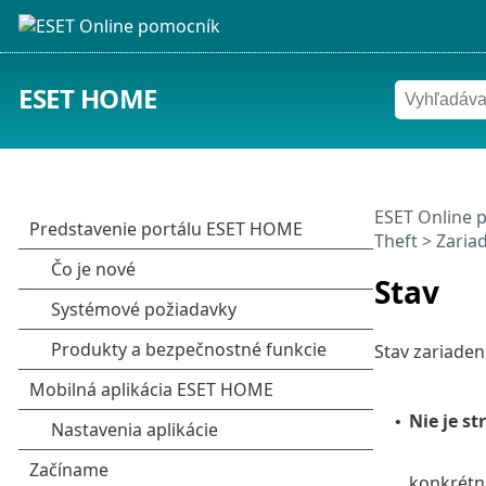
ESET HOME
ESET Online 
Theft
>
Zaria
Stav
Stav zariaden
Nie je st
•
konkrétn