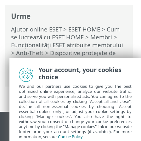
Urme
Ajutor online ESET
>
ESET HOME
>
Cum
se lucrează cu ESET HOME
>
Membri
>
Funcționalități ESET atribuite membrului
>
Anti-Theft
>
Dispozitive protejate de
Anti-Theft
>
Optimizare
> Utilizatori
Windows > Conectarea automată pentru
Your account, your cookies
contul fantomă este activată
choice
We and our partners use cookies to give you the best
optimized online experience, analyze our website traffic,
and serve you with personalized ads. You can agree to the
collection of all cookies by clicking "Accept all and close",
decline all non-essential cookies by choosing "Accept
essential cookies only", or adjust your cookie settings by
clicking "Manage cookies". You also have the right to
withdraw your consent or change your cookie preferences
Vizualizare site pentru desktop
anytime by clicking the "Manage cookies" link in our website
footer or in your account settings (if available). For more
End of Life
information, see our
Cookie Policy
.
Baza de cunoștințe ESET