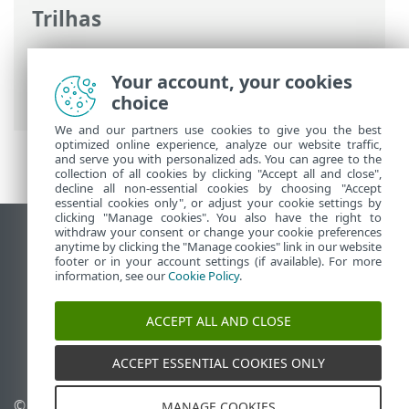
Trilhas
Ajuda on-line ESET
>
ESET HOME
>
Trabalhando com o ESET HOME
>
Your account, your cookies
Dispositivos
choice
We and our partners use cookies to give you the best
optimized online experience, analyze our website traffic,
and serve you with personalized ads. You can agree to the
collection of all cookies by clicking "Accept all and close",
decline all non-essential cookies by choosing "Accept
essential cookies only", or adjust your cookie settings by
clicking "Manage cookies". You also have the right to
withdraw your consent or change your cookie preferences
Ver site para desktop
anytime by clicking the "Manage cookies" link in our website
footer or in your account settings (if available). For more
End of Life
information, see our
Cookie Policy
.
Base de conhecimento ESET
Fórum ESET
ACCEPT ALL AND CLOSE
ESET Status Portal
Suporte regional
ACCEPT ESSENTIAL COOKIES ONLY
© 1992 - 2026 ESET, spol. s
Gerenciar cookies
MANAGE COOKIES