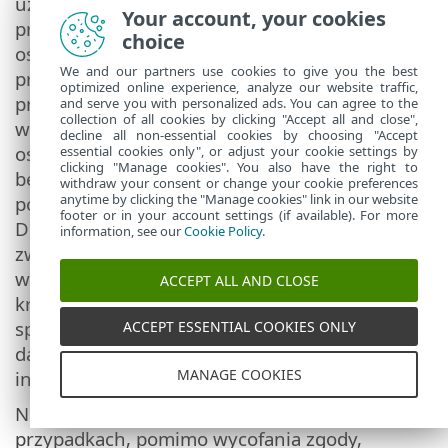
uzasadnionemu interesowi wskazanemu
Your account, your cookies
przez nas i przetwarzaniu Twoich danych
choice
osobowych. Sprzeciw jest skuteczny tylko na
We and our partners use cookies to give you the best
przyszłość i nie wpływa na zgodność z
optimized online experience, analyze our website traffic,
prawem danych przetwarzanych przed jego
and serve you with personalized ads. You can agree to the
collection of all cookies by clicking "Accept all and close",
wyrażeniem. Jeśli przetwarzamy Twoje dane
decline all non-essential cookies by choosing "Accept
osobowe w celach marketingu
essential cookies only", or adjust your cookie settings by
clicking "Manage cookies". You also have the right to
bezpośredniego, nie jest konieczne
withdraw your consent or change your cookie preferences
anytime by clicking the "Manage cookies" link in our website
podawanie powodów Twojego sprzeciwu.
footer or in your account settings (if available). For more
Dotyczy to również profilowania, o ile jest ono
information, see our
Cookie Policy
.
związane z marketingiem bezpośrednim. We
wszystkich innych przypadkach prosimy o
ACCEPT ALL AND CLOSE
krótkie poinformowanie nas o powodzie
sprzeciwu wobec przetwarzania Twoich
ACCEPT ESSENTIAL COOKIES ONLY
danych osobowych zgodnie z uzasadnionym
MANAGE COOKIES
interesem firmy ESET.
Należy pamiętać, że w niektórych
przypadkach, pomimo wycofania zgody,