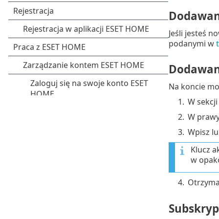
Dodawani
Jeśli jesteś 
podanymi w
Dodawani
Na koncie mo
1.
W sekcj
2.
W prawy
3.
Wpisz lu
Klucz a
w opak
4.
Otrzymas
Subskryp