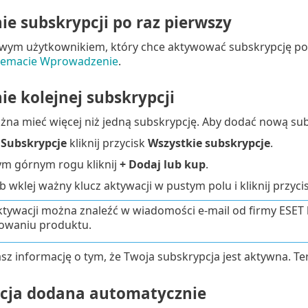
e subskrypcji po raz pierwszy
nowym użytkownikiem, który chce aktywować subskrypcję po 
temacie Wprowadzenie
.
e kolejnej subskrypcji
żna mieć więcej niż jedną subskrypcję. Aby dodać nową sub
i
Subskrypcje
kliknij przycisk
Wszystkie subskrypcje
.
m górnym rogu kliknij
+ Dodaj lub kup
.
b wklej ważny klucz aktywacji w pustym polu i kliknij przyci
ktywacji można znaleźć w wiadomości e-mail od firmy ESET lu
owaniu produktu.
z informację o tym, że Twoja subskrypcja jest aktywna. T
cja dodana automatycznie