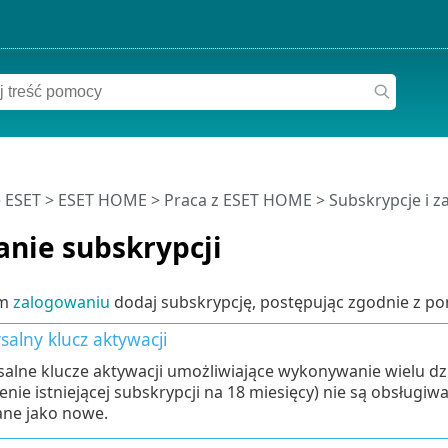
 ESET
>
ESET HOME
>
Praca z ESET HOME
>
Subskrypcje i z
nie subskrypcji
ym
zalogowaniu
dodaj subskrypcję, postępując zgodnie z pon
alny klucz aktywacji
alne klucze aktywacji umożliwiające wykonywanie wielu dzia
nie istniejącej subskrypcji na 18 miesięcy) nie są obsług
ne jako nowe.