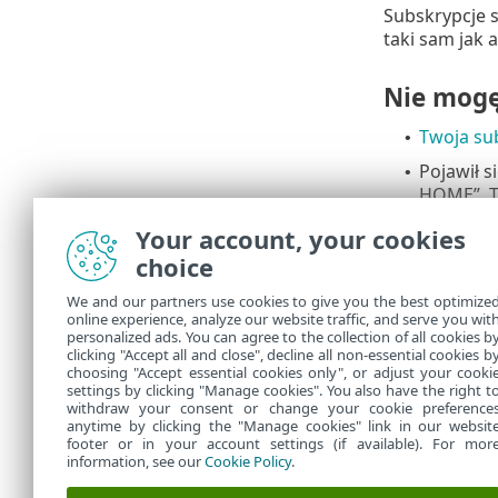
Subskrypcje s
taki sam jak 
Nie mogę
Twoja su
•
Pojawił s
•
HOME”. T
HOME.
Your account, your cookies
a)
Jeśli
choice
konta
We and our partners use cookies to give you the best optimize
b)
Jeśli
online experience, analyze our website traffic, and serve you wit
ich w
personalized ads. You can agree to the collection of all cookies b
HOME 
clicking "Accept all and close", decline all non-essential cookies b
choosing "Accept essential cookies only", or adjust your cooki
settings by clicking "Manage cookies". You also have the right t
withdraw your consent or change your cookie preference
anytime by clicking the "Manage cookies" link in our websit
footer or in your account settings (if available). For mor
information, see our
Cookie Policy
.