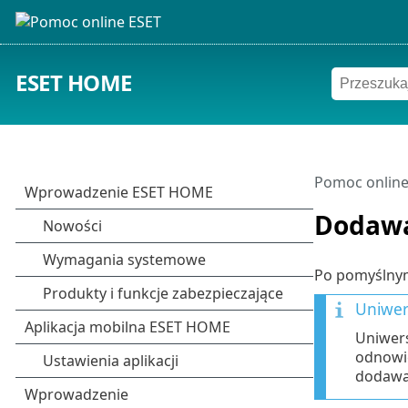
ESET HOME
Pomoc online
Dodawa
Po pomyśln
Uniwers
Uniwers
odnowie
dodawa