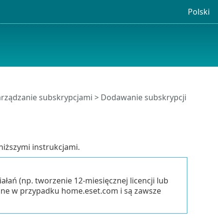
Polski
arządzanie subskrypcjami
> Dodawanie subskrypcji
iższymi instrukcjami.
łań (np. tworzenie 12-miesięcznej licencji lub
iwane w przypadku home.eset.com i są zawsze