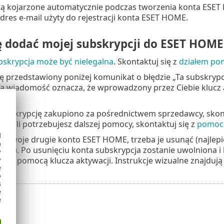
ą kojarzone automatycznie podczas tworzenia konta ESET HOM
adres e-mail użyty do rejestracji konta ESET HOME.
 dodać mojej subskrypcji do ESET HOME
bskrypcja może być nielegalna
. Skontaktuj się z
działem pom
ię przedstawiony poniżej komunikat o błędzie „Ta subskrypc
a wiadomość oznacza, że wprowadzony przez Ciebie klucz 
 subskrypcję zakupiono za pośrednictwem sprzedawcy, skont
. Jeśli potrzebujesz dalszej pomocy, skontaktuj się z
pomocą
d
 to Twoje drugie konto ESET HOME, trzeba je usunąć (najlep
h
cale). Po usunięciu konta subskrypcja zostanie uwolniona
y
za pomocą klucza aktywacji. Instrukcje wizualne znajdują
y
e
o
s
e
e