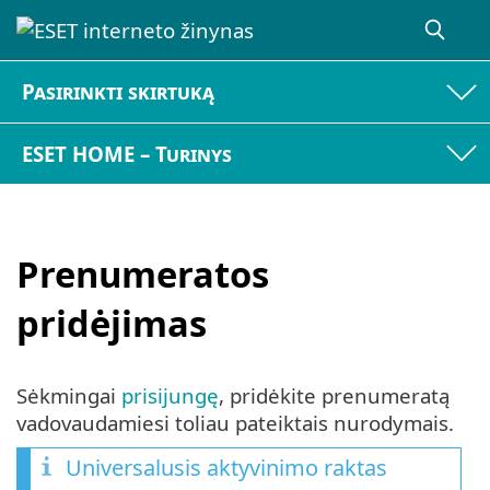
Pasirinkti skirtuką
ESET HOME – Turinys
Prenumeratos
pridėjimas
Sėkmingai
prisijungę
, pridėkite prenumeratą
vadovaudamiesi toliau pateiktais nurodymais.
Universalusis aktyvinimo raktas