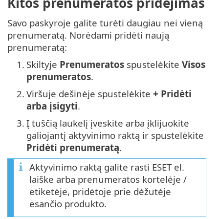
Kitos prenumeratos pridėjimas
Savo paskyroje galite turėti daugiau nei vieną
prenumeratą. Norėdami pridėti naują
prenumeratą:
1.
Skiltyje
Prenumeratos
spustelėkite
Visos
prenumeratos
.
2.
Viršuje dešinėje spustelėkite
+ Pridėti
arba įsigyti
.
3.
Į tuščią laukelį įveskite arba įklijuokite
galiojantį aktyvinimo raktą ir spustelėkite
Pridėti prenumeratą
.
Aktyvinimo raktą galite rasti ESET el.
laiške arba prenumeratos kortelėje /
etiketėje, pridėtoje prie dėžutėje
esančio produkto.