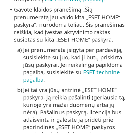
Gavote klaidos pranešimą „Šią
•
prenumeratą jau valdo kita „ESET HOME“
paskyra“, nurodoma toliau. Šis pranešimas
reiškia, kad įvestas aktyvinimo raktas
susietas su kita „ESET HOME“ paskyra.
a)
Jei prenumerata įsigyta per pardavėją,
susisiekite su juo, kad ji būtų priskirta
jūsų paskyrai. Jei reikalinga papildoma
pagalba, susisiekite su
ESET technine
pagalba
.
b)
Jei tai yra jūsų antrinė „ESET HOME“
paskyra, ją reikia pašalinti (geriausia tą,
kurioje yra mažai duomenų arba jų
nėra). Pašalinus paskyrą, licencija bus
atlaisvinta ir galėsite ją pridėti prie
pagrindinės „ESET HOME“ paskyros