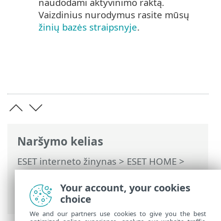
naudodami aktyvinimo raktą.
Vaizdinius nurodymus rasite mūsų
žinių bazės straipsnyje
.
Naršymo kelias
ESET interneto žinynas
>
ESET HOME
>
Darbas su ESET HOME
>
Prenumeratos ir
prenumeratų valdymas
> Prenumeratos
Your account, your cookies
pridėjimas
choice
We and our partners use cookies to give you the best