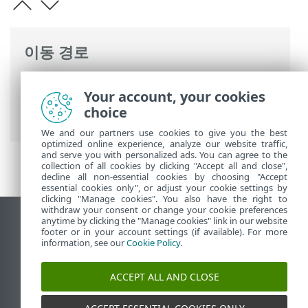
이동 경로
ESET 온라인 도움말
>
ESET HOME
>
ESET
Your account, your cookies
HOME 사용
>
ESET HOME 계정 관리
>
choice
ESET HOME 계정에 로그인하는 방법
We and our partners use cookies to give you the best
optimized online experience, analyze our website traffic,
and serve you with personalized ads. You can agree to the
collection of all cookies by clicking "Accept all and close",
decline all non-essential cookies by choosing "Accept
essential cookies only", or adjust your cookie settings by
clicking "Manage cookies". You also have the right to
withdraw your consent or change your cookie preferences
anytime by clicking the "Manage cookies" link in our website
데스크톱 사이트 보기
footer or in your account settings (if available). For more
End of Life
information, see our
Cookie Policy
.
ESET 지식 베이스
ACCEPT ALL AND CLOSE
ESET 포럼
ESET Status Portal