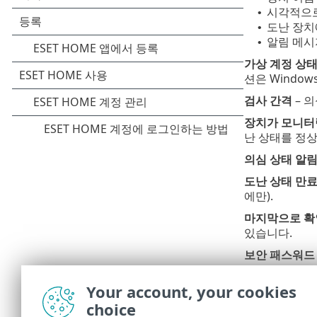
시각적으로
•
도난 장치
•
알림 메시
•
가상 계정 상
션은 Windo
검사 간격
– 
장치가 모니터
난 상태를 정상
의심 상태 알
도난 상태 만료
에만).
마지막으로 확
있습니다.
보안 패스워드
치 보안 패스워
Your account, your cookies
장치 잠금 해
choice
Anti-Theft 