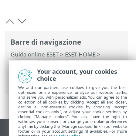
Barre di navigazione
Guida online ESET
>
ESET HOME
>
Utilizzare ESET HOME
>
Abbonamenti e
gestione degli abbonamenti
> Cosa fare
Your account, your cookies
in caso di utilizzo eccessivo/smarrimento
choice
di un abbonamento
We and our partners use cookies to give you the best
optimized online experience, analyze our website traffic,
and serve you with personalized ads. You can agree to the
collection of all cookies by clicking "Accept all and close",
decline all non-essential cookies by choosing "Accept
essential cookies only", or adjust your cookie settings by
clicking "Manage cookies". You also have the right to
withdraw your consent or change your cookie preferences
anytime by clicking the "Manage cookies" link in our website
Visualizza sito desktop
footer or in your account settings (if available). For more