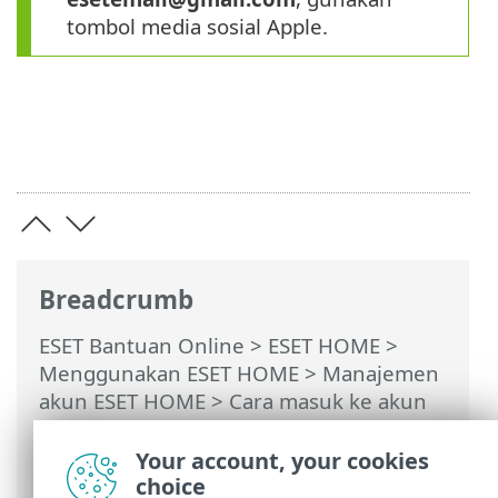
tombol media sosial Apple.
Breadcrumb
ESET Bantuan Online
>
ESET HOME
>
Menggunakan ESET HOME
>
Manajemen
akun ESET HOME
>
Cara masuk ke akun
ESET HOME Anda
>
Akses masuk sosial
>
Akses masuk dengan media sosial gagal -
Your account, your cookies
alamat email sudah digunakan
choice