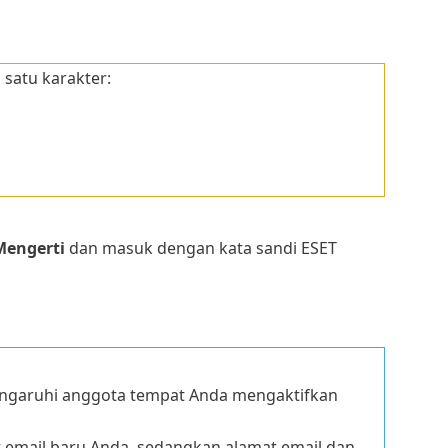
satu karakter:
Mengerti
dan masuk dengan kata sandi ESET
garuhi anggota tempat Anda mengaktifkan
t email baru Anda, sedangkan alamat email dan