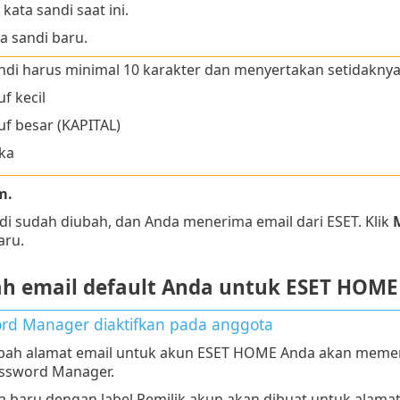
kata sandi saat ini.
ta sandi baru.
ndi harus minimal 10 karakter dan menyertakan setidaknya 
f kecil
f besar (KAPITAL)
ka
m.
di sudah diubah, dan Anda menerima email dari ESET. Klik
ru.
 email default Anda untuk ESET HOME
rd Manager diaktifkan pada anggota
ah alamat email untuk akun ESET HOME Anda akan memen
assword Manager.
 baru dengan label Pemilik akun akan dibuat untuk alama