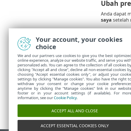
Ubah pre
Anda dapat m
saya
setelah 
Akses d
Your account, your cookies
choice
Selalu dapat
Kebijakan pr
We and our partners use cookies to give you the best optimize
online experience, analyze our website traffic, and serve you wit
Anda.
personalized ads. You can agree to the collection of all cookies b
Ketentuan 
clicking "Accept all and close", decline all non-essential cookies b
choosing "Accept essential cookies only", or adjust your cooki
settings by clicking "Manage cookies". You also have the right t
withdraw your consent or change your cookie preference
anytime by clicking the "Manage cookies" link in our websit
footer or in your account settings (if available). For mor
information, see our
Cookie Policy
.
ACCEPT ALL AND CLOSE
ACCEPT ESSENTIAL COOKIES ONLY