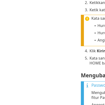
2.
Ketikkan 
3.
Ketik ka
Kata sa
Huru
•
Huru
•
Ang
•
4.
Klik
Kiri
5.
Kata san
HOME ba
Mengubah
Passwo
Mengub
fitur P
Anggota