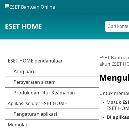
ESET HOME
ESET Bantuan
akun ESET H
Mengub
Untuk membu
Masuk
ES
•
ESET HOME
Di aplika
•