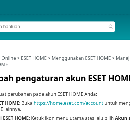
 Online
>
ESET HOME
>
Menggunakan ESET HOME
>
Manaj
OME
ah pengaturan akun ESET HOM
at perubahan pada akun ESET HOME Anda:
ET HOME
: Buka
https://home.eset.com/account
untuk meng
 lainnya.
si ESET HOME
: Ketuk ikon menu utama atas lalu pilih
Akun 