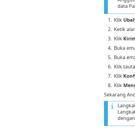
data Pa
1.
Klik
Ubah
2.
Ketik ala
3.
Klik
Kiri
4.
Buka emai
5.
Buka ema
6.
Klik tau
7.
Klik
Konf
8.
Klik
Meng
Sekarang And
Langka
Langkah
dengan