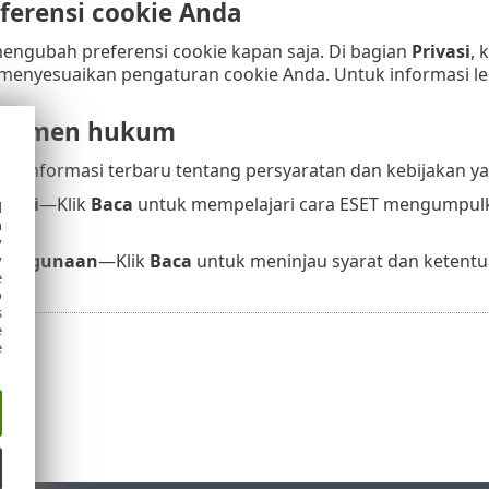
ferensi cookie Anda
engubah preferensi cookie kapan saja. Di bagian
Privasi
, 
menyesuaikan pengaturan cookie Anda. Untuk informasi lebi
okumen hukum
kan informasi terbaru tentang persyaratan dan kebijakan 
ivasi
—Klik
Baca
untuk mempelajari cara ESET mengumpulk
d
h
y
penggunaan
—Klik
Baca
untuk meninjau syarat dan keten
y
e
o
s
e
e