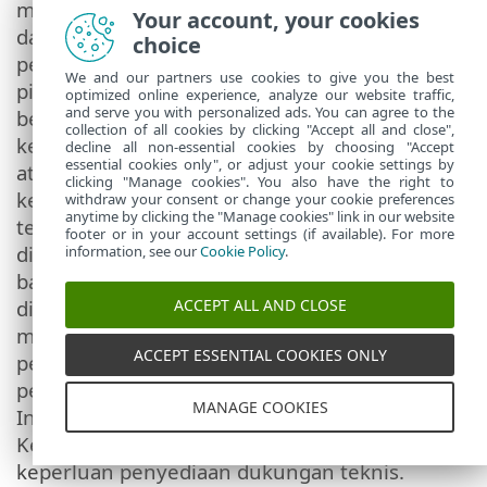
mencadangkan semua data, perangkat lunak,
Your account, your cookies
dan fasilitas program yang ada sebelum
choice
penyediaan dukungan teknis. ESET dan/atau
We and our partners use cookies to give you the best
pihak ketiga yang ditunjuk oleh ESET tidak
optimized online experience, analyze our website traffic,
and serve you with personalized ads. You can agree to the
bertanggung jawab atas kerusakan atau
collection of all cookies by clicking "Accept all and close",
kehilangan data, properti, perangkat lunak
decline all non-essential cookies by choosing "Accept
essential cookies only", or adjust your cookie settings by
atau perangkat keras, atau kehilangan
clicking "Manage cookies". You also have the right to
keuntungan akibat penyediaan dukungan
withdraw your consent or change your cookie preferences
anytime by clicking the "Manage cookies" link in our website
teknis. ESET dan/atau pihak ketiga yang
footer or in your account settings (if available). For more
ditunjuk oleh ESET berhak memutuskan
information, see our
Cookie Policy
.
bahwa pemecahan masalah tersebut berada
di luar cakupan dukungan teknis. ESET berhak
ACCEPT ALL AND CLOSE
menolak, menangguhkan, atau mengakhiri
ACCEPT ESSENTIAL COOKIES ONLY
penyediaan dukungan teknis atas
pertimbangannya sendiri. Informasi lisensi,
MANAGE COOKIES
Informasi, dan data lain sesuai dengan
Kebijakan Privasi dapat diperlukan untuk
keperluan penyediaan dukungan teknis.