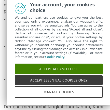
Your account, your cookies
mempertimbangkan untuk menerapkan
choice
proteksi yang sesuai, seperti:
We and our partners use cookies to give you the best
Kami mengevaluasi apakah negara
optimized online experience, analyze our website traffic,
penerima memiliki tingkat proteksi data
and serve you with personalized ads. You can agree to the
collection of all cookies by clicking "Accept all and close",
yang memadai, berdasarkan penilaian
decline all non-essential cookies by choosing "Accept
Komisi Eropa.
essential cookies only", or adjust your cookie settings by
clicking "Manage cookies". You also have the right to
withdraw your consent or change your cookie preferences
Kami menggunakan SCC yang disetujui
anytime by clicking the "Manage cookies" link in our website
untuk mengikat kedua belah pihak secara
footer or in your account settings (if available). For more
information, see our
Cookie Policy
.
kontraktual dan memastikan bahwa
penerima memproses data pribadi sesuai
ACCEPT ALL AND CLOSE
dengan persyaratan GDPR.
Kami mengandalkan tata tertib atau
ACCEPT ESSENTIAL COOKIES ONLY
mekanisme sertifikasi yang diakui yang
menunjukkan kepatuhan terhadap
MANAGE COOKIES
persyaratan proteksi data.
Dengan mengambil langkah-langkah ini, Kami