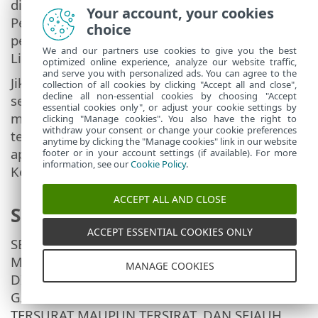
disertakan dengan Perjanjian Lisensi
Your account, your cookies
Pengguna Akhir tidak dapat dipasang tanpa
choice
persetujuan Pengguna terhadap Perjanjian
We and our partners use cookies to give you the best
Lisensi Pengguna Akhir.
optimized online experience, analyze our website traffic,
and serve you with personalized ads. You can agree to the
Jika Anda memilih untuk menginstal aplikasi
collection of all cookies by clicking "Accept all and close",
decline all non-essential cookies by choosing "Accept
seluler kami atau mengakses dan
essential cookies only", or adjust your cookie settings by
menggunakan Akun Anda dan Layanan
clicking "Manage cookies". You also have the right to
withdraw your consent or change your cookie preferences
terkait, Perjanjian Lisensi Pengguna Akhir
anytime by clicking the "Manage cookies" link in our website
aplikasi yang disertakan dalam Lampiran 1
footer or in your account settings (if available). For more
information, see our
Cookie Policy
.
Ketentuan ini akan berlaku pada Anda.
ACCEPT ALL AND CLOSE
Sanggahan
ACCEPT ESSENTIAL COOKIES ONLY
SEBAGAI PENGGUNA, ANDA DENGAN INI
MENGAKUI BAHWA AKUN BESERTA LAYANAN
MANAGE COOKIES
DISEDIAKAN "SEBAGAIMANA ADANYA", TANPA
GARANSI DALAM BENTUK APA PUN, BAIK
TERSURAT MAUPUN TERSIRAT, DAN SEJAUH