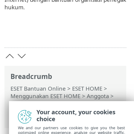
hukum.
Breadcrumb
ESET Bantuan Online
>
ESET HOME
>
Menggunakan ESET HOME
>
Anggota
>
Fitur ESET ditetapkan ke anggota
>
Anti-
Theft
>
FAQ Anti-Theft
> Lokasi tidak
Your account, your cookies
tersedia
choice
We and our partners use cookies to give you the best
optimized online experience, analyze our website traffic,