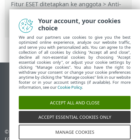
Fitur ESET ditetapkan ke anggota
>
Anti-
Theft
>
Perangkat yang dilindungi oleh
Anti-Theft
>
Aktivitas
> Perilaku
Your account, your cookies
mencurigakan (yang) dilaporkan
choice
We and our partners use cookies to give you the best
optimized online experience, analyze our website traffic,
and serve you with personalized ads. You can agree to the
collection of all cookies by clicking "Accept all and close",
decline all non-essential cookies by choosing "Accept
essential cookies only", or adjust your cookie settings by
clicking "Manage cookies". You also have the right to
withdraw your consent or change your cookie preferences
Tampilkan situs desktop
anytime by clicking the "Manage cookies" link in our website
footer or in your account settings (if available). For more
End of Life
information, see our
Cookie Policy
.
ESET Knowledgebase
Forum ESET
ACCEPT ALL AND CLOSE
ESET Status Portal
Dukungan regional
ACCEPT ESSENTIAL COOKIES ONLY
© 1992 - 2026 ESET, spol. s
Kelola cookie
MANAGE COOKIES
r.o. - Hak cipta dilindungi
Kebijakan cookie