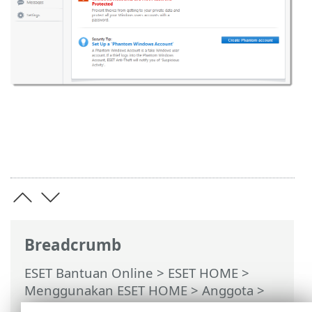
Breadcrumb
ESET Bantuan Online
>
ESET HOME
>
Menggunakan ESET HOME
>
Anggota
>
Fitur ESET ditetapkan ke anggota
>
Anti-