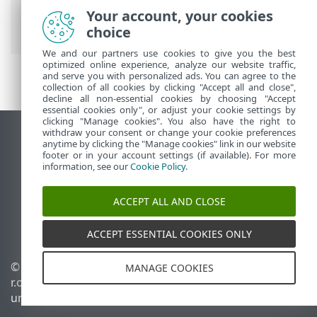
Theft
>
Perangkat yang dilindungi oleh
Your account, your cookies
Anti-Theft
> Optimasi
choice
We and our partners use cookies to give you the best
optimized online experience, analyze our website traffic,
and serve you with personalized ads. You can agree to the
collection of all cookies by clicking "Accept all and close",
decline all non-essential cookies by choosing "Accept
essential cookies only", or adjust your cookie settings by
clicking "Manage cookies". You also have the right to
withdraw your consent or change your cookie preferences
Tampilkan situs desktop
anytime by clicking the "Manage cookies" link in our website
footer or in your account settings (if available). For more
End of Life
information, see our
Cookie Policy
.
ESET Knowledgebase
Forum ESET
ACCEPT ALL AND CLOSE
ESET Status Portal
Dukungan regional
ACCEPT ESSENTIAL COOKIES ONLY
© 1992 - 2026 ESET, spol. s
Kelola cookie
MANAGE COOKIES
r.o. - Hak cipta dilindungi
Kebijakan cookie
undang-undang.