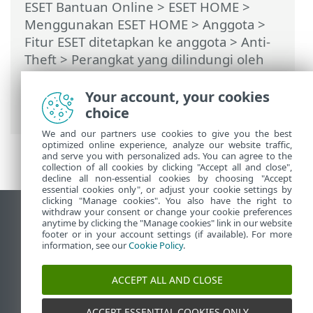
ESET Bantuan Online
>
ESET HOME
>
Menggunakan ESET HOME
>
Anggota
>
Fitur ESET ditetapkan ke anggota
>
Anti-
Theft
>
Perangkat yang dilindungi oleh
Anti-Theft
>
Optimasi
> Pengguna
Windows > Masuk otomatis untuk akun
Your account, your cookies
Riil diaktifkan
choice
We and our partners use cookies to give you the best
optimized online experience, analyze our website traffic,
and serve you with personalized ads. You can agree to the
collection of all cookies by clicking "Accept all and close",
decline all non-essential cookies by choosing "Accept
essential cookies only", or adjust your cookie settings by
clicking "Manage cookies". You also have the right to
withdraw your consent or change your cookie preferences
Tampilkan situs desktop
anytime by clicking the "Manage cookies" link in our website
footer or in your account settings (if available). For more
End of Life
information, see our
Cookie Policy
.
ESET Knowledgebase
Forum ESET
ACCEPT ALL AND CLOSE
ESET Status Portal
Dukungan regional
ACCEPT ESSENTIAL COOKIES ONLY