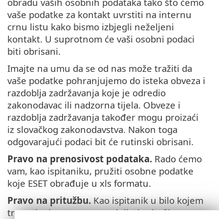
obradu vaših osobnih podataka tako što ćemo
vaše podatke za kontakt uvrstiti na internu
crnu listu kako bismo izbjegli neželjeni
kontakt. U suprotnom će vaši osobni podaci
biti obrisani.
Imajte na umu da se od nas može tražiti da
vaše podatke pohranjujemo do isteka obveza i
razdoblja zadržavanja koje je odredio
zakonodavac ili nadzorna tijela. Obveze i
razdoblja zadržavanja također mogu proizaći
iz slovačkog zakonodavstva. Nakon toga
odgovarajući podaci bit će rutinski obrisani.
Pravo na prenosivost podataka.
Rado ćemo
vam, kao ispitaniku, pružiti osobne podatke
koje ESET obrađuje u xls formatu.
Pravo na pritužbu.
Kao ispitanik u bilo kojem
trenutku imate pravo podnijeti pritužbu