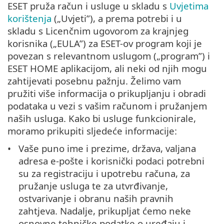
ESET pruža račun i usluge u skladu s
Uvjetima
korištenja
(„Uvjeti”), a prema potrebi i u
skladu s Licenčnim ugovorom za krajnjeg
korisnika („EULA”) za ESET-ov program koji je
povezan s relevantnom uslugom („program”) i
ESET HOME aplikacijom, ali neki od njih mogu
zahtijevati posebnu pažnju. Želimo vam
pružiti više informacija o prikupljanju i obradi
podataka u vezi s vašim računom i pružanjem
naših usluga. Kako bi usluge funkcionirale,
moramo prikupiti sljedeće informacije:
Vaše puno ime i prezime, država, valjana
adresa e-pošte i korisnički podaci potrebni
su za registraciju i upotrebu računa, za
pružanje usluga te za utvrđivanje,
ostvarivanje i obranu naših pravnih
zahtjeva. Nadalje, prikupljat ćemo neke
osnovne tehničke podatke o uređaju i