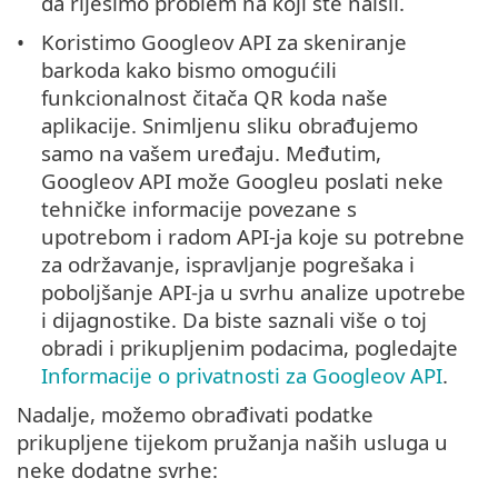
da riješimo problem na koji ste naišli.
Koristimo Googleov API za skeniranje
barkoda kako bismo omogućili
funkcionalnost čitača QR koda naše
aplikacije. Snimljenu sliku obrađujemo
samo na vašem uređaju. Međutim,
Googleov API može Googleu poslati neke
tehničke informacije povezane s
upotrebom i radom API-ja koje su potrebne
za održavanje, ispravljanje pogrešaka i
poboljšanje API-ja u svrhu analize upotrebe
i dijagnostike. Da biste saznali više o toj
obradi i prikupljenim podacima, pogledajte
Informacije o privatnosti za Googleov API
.
Nadalje, možemo obrađivati podatke
prikupljene tijekom pružanja naših usluga u
neke dodatne svrhe: