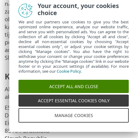
nadzornom tijelu. Tvrtka ESET podložna je
Your account, your cookies
zakonskim odredbama Slovačke Republike i
choice
obvezuje nas zakonodavstvo o zaštiti podataka
We and our partners use cookies to give you the best
kao dio Europske unije. Relevantno nadzorno
optimized online experience, analyze our website traffic,
and serve you with personalized ads. You can agree to the
tijelo za podatke je Ured za zaštitu osobnih
collection of all cookies by clicking "Accept all and close",
podataka Slovačke Republike, koji se nalazi na
decline all non-essential cookies by choosing "Accept
essential cookies only", or adjust your cookie settings by
adresi Hraničná 12, 82007 Bratislava 27,
clicking "Manage cookies". You also have the right to
withdraw your consent or change your cookie preferences
Slovak Republic.
anytime by clicking the "Manage cookies" link in our website
footer or in your account settings (if available). For more
information, see our
Cookie Policy
.
Kontaktni podaci
ACCEPT ALL AND CLOSE
Ako želite ostvariti svoje pravo kao ispitanik ili
ako imate pitanja, pošaljite nam poruku na:
ACCEPT ESSENTIAL COOKIES ONLY
ESET, spol. s r.o.
Data Protection Officer
MANAGE COOKIES
Einsteinova 24
85101 Bratislava