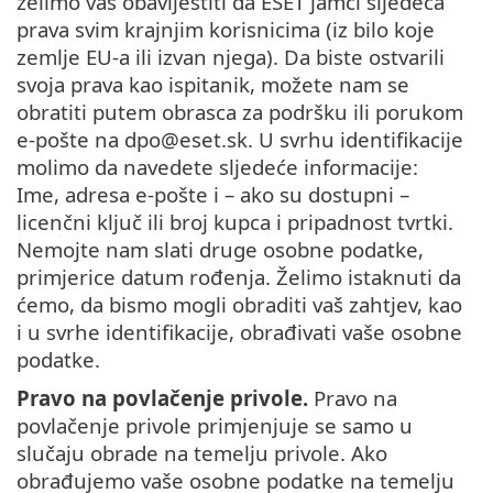
želimo vas obavijestiti da ESET jamči sljedeća
prava svim krajnjim korisnicima (iz bilo koje
zemlje EU-a ili izvan njega). Da biste ostvarili
svoja prava kao ispitanik, možete nam se
obratiti putem obrasca za podršku ili porukom
e-pošte na dpo@eset.sk. U svrhu identifikacije
molimo da navedete sljedeće informacije:
Ime, adresa e-pošte i – ako su dostupni –
licenčni ključ ili broj kupca i pripadnost tvrtki.
Nemojte nam slati druge osobne podatke,
primjerice datum rođenja. Želimo istaknuti da
ćemo, da bismo mogli obraditi vaš zahtjev, kao
i u svrhe identifikacije, obrađivati vaše osobne
podatke.
Pravo na povlačenje privole.
Pravo na
povlačenje privole primjenjuje se samo u
slučaju obrade na temelju privole. Ako
obrađujemo vaše osobne podatke na temelju