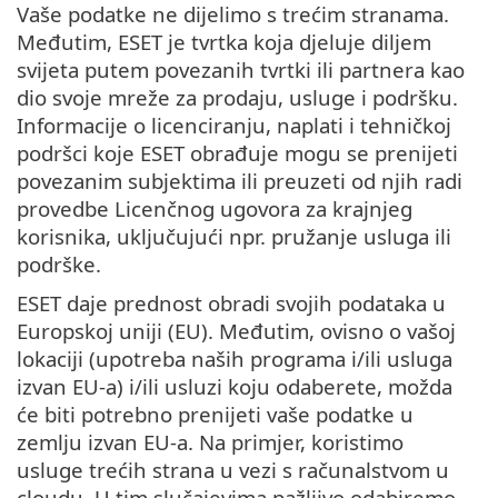
Vaše podatke ne dijelimo s trećim stranama.
Međutim, ESET je tvrtka koja djeluje diljem
svijeta putem povezanih tvrtki ili partnera kao
dio svoje mreže za prodaju, usluge i podršku.
Informacije o licenciranju, naplati i tehničkoj
podršci koje ESET obrađuje mogu se prenijeti
povezanim subjektima ili preuzeti od njih radi
provedbe Licenčnog ugovora za krajnjeg
korisnika, uključujući npr. pružanje usluga ili
podrške.
ESET daje prednost obradi svojih podataka u
Europskoj uniji (EU). Međutim, ovisno o vašoj
lokaciji (upotreba naših programa i/ili usluga
izvan EU-a) i/ili usluzi koju odaberete, možda
će biti potrebno prenijeti vaše podatke u
zemlju izvan EU-a. Na primjer, koristimo
usluge trećih strana u vezi s računalstvom u
cloudu. U tim slučajevima pažljivo odabiremo