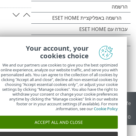
Your account, your
cookies choice
We and our partners use cookies to give you the best optimized
online experience, analyze our website traffic, and serve you with
personalized ads. You can agree to the collection of all cookies by
clicking "Accept all and close", decline all non-essential cookies by
choosing "Accept essential cookies only", or adjust your cookie
settings by clicking "Manage cookies". You also have the right to
withdraw your consent or change your cookie preferences
anytime by clicking the "Manage cookies" link in our website
End of Life
מאגר הידע של ESET
הפורום של ESET
 Status Portal
footer or in your account settings (if available). For more
.
information, see our
Cookie Policy
© 1992 - 2026 ESET, spol. s r.o.‎ - כל הזכויות שמורות.
ACCEPT ALL AND CLOSE