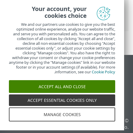
מכשירים המוגנים באמצעות המערכת נגד
Your account, your
גניבה
>
מיטוב
> משתמשי Android > נעילת
cookies choice
המסך אינה מאובטחת
We and our partners use cookies to give you the best
optimized online experience, analyze our website traffic,
and serve you with personalized ads. You can agree to the
collection of all cookies by clicking "Accept all and close",
decline all non-essential cookies by choosing "Accept
essential cookies only", or adjust your cookie settings by
clicking "Manage cookies". You also have the right to
withdraw your consent or change your cookie preferences
anytime by clicking the "Manage cookies" link in our website
הצג את האתר למחשב
footer or in your account settings (if available). For more
.
information, see our
Cookie Policy
End of Life
מאגר הידע של ESET
ACCEPT ALL AND CLOSE
הפורום של ESET
ESET Status Portal
ACCEPT ESSENTIAL COOKIES ONLY
תמיכה אזורית
MANAGE COOKIES
© 1992 - 2026 ESET, spol. s
ניהול קובצי Cookie
r.o.‎ - כל הזכויות שמורות.
מדיניות קובצי Cookie