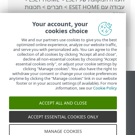
עבודה עם ESET HOME
>
חברים
>
תכונות
ESET שהוקצו לחבר
>
המערכת נגד גניבה
>
מכשירים המוגנים באמצעות המערכת נגד
Your account, your
גניבה
>
מיטוב
> משתמשי Android > שירותי
cookies choice
מיקום כבויים
We and our partners use cookies to give you the best
optimized online experience, analyze our website traffic,
and serve you with personalized ads. You can agree to the
collection of all cookies by clicking "Accept all and close",
decline all non-essential cookies by choosing "Accept
essential cookies only", or adjust your cookie settings by
clicking "Manage cookies". You also have the right to
withdraw your consent or change your cookie preferences
anytime by clicking the "Manage cookies" link in our website
הצג את האתר למחשב
footer or in your account settings (if available). For more
.
information, see our
Cookie Policy
End of Life
מאגר הידע של ESET
ACCEPT ALL AND CLOSE
הפורום של ESET
ESET Status Portal
ACCEPT ESSENTIAL COOKIES ONLY
תמיכה אזורית
MANAGE COOKIES