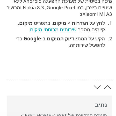
גרסה בסיסית של מערכת ההפעלה Android ללא
שינויים ביצרן, כמו Google Pixel‏, Nokia 8.3 ומכשיר
Xiaomi Mi A3):
לחץ על
הגדרות
>
מיקום
. בתפריט
מיקום
,
קיימים מספר
שירותים מבוססי מיקום
.
הקש על המתג
דיוק המיקום ב-Google
כדי
להפעיל שירות זה.
נתיב
העזרה המקוונת של ESET
>
ESET HOME
>