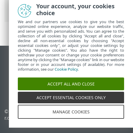
Aide en ligne ESET
>
ESET HOME
>
Mise
Your account, your cookies
en route
choice
We and our partners use cookies to give you the best
optimized online experience, analyze our website traffic,
and serve you with personalized ads. You can agree to the
collection of all cookies by clicking "Accept all and close",
decline all non-essential cookies by choosing "Accept
essential cookies only", or adjust your cookie settings by
clicking "Manage cookies". You also have the right to
withdraw your consent or change your cookie preferences
Afficher le site des postes de travail
anytime by clicking the "Manage cookies" link in our website
footer or in your account settings (if available). For more
End of Life
information, see our
Cookie Policy
.
Base de connaissances ESET
Forum ESET
ACCEPT ALL AND CLOSE
ESET Status Portal
Support régional
ACCEPT ESSENTIAL COOKIES ONLY
© 1992 - 2026 ESET, spol. s
Gérer les cookies
MANAGE COOKIES
r.o. - Tous droits réservés.
Politique relative aux
cookies