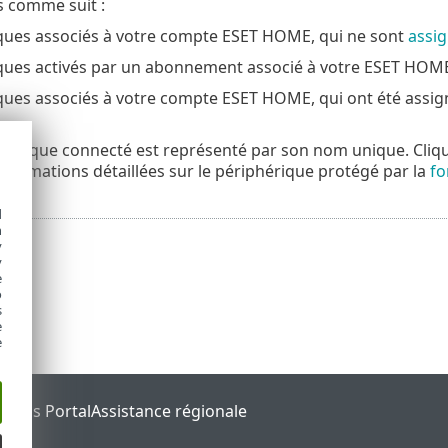
s comme suit :
ques associés à votre compte ESET HOME, qui ne sont
assi
ques activés par un abonnement associé à votre ESET HOM
ques associés à votre compte ESET HOME, qui ont été assi
érique connecté est représenté par son nom unique. Cliquez
informations détaillées sur le périphérique protégé par la
fo
d
h
y
y
e
o
s
e
e
tatus Portal
Assistance régionale