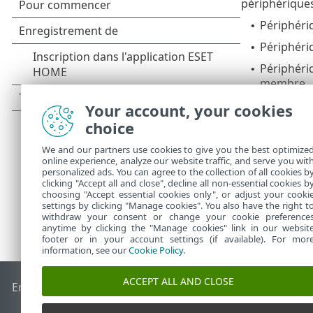
périphérique
Périphéri
•
Périphéri
•
Périphéri
•
membre
Chaque périph
Your account, your cookies
afficher des 
choice
We and our partners use cookies to give you the best optimize
online experience, analyze our website traffic, and serve you wit
personalized ads. You can agree to the collection of all cookies b
clicking "Accept all and close", decline all non-essential cookies b
choosing "Accept essential cookies only", or adjust your cooki
settings by clicking "Manage cookies". You also have the right t
withdraw your consent or change your cookie preference
anytime by clicking the "Manage cookies" link in our websit
footer or in your account settings (if available). For mor
information, see our
Cookie Policy
.
ACCEPT ALL AND CLOSE
End of Life
Base de connaissances ESET
Forum ESET
ESET S