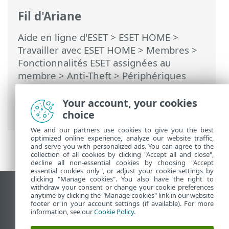
Fil d'Ariane
Aide en ligne d'ESET
>
ESET HOME
>
Travailler avec ESET HOME
>
Membres
>
Fonctionnalités ESET assignées au
membre
>
Anti-Theft
>
Périphériques
protégés par Anti-Theft
>
Optimisation
>
Utilisateurs d'Android > Verrouillage
Your account, your cookies
d'écran non sécurisé
choice
We and our partners use cookies to give you the best
optimized online experience, analyze our website traffic,
and serve you with personalized ads. You can agree to the
collection of all cookies by clicking "Accept all and close",
decline all non-essential cookies by choosing "Accept
essential cookies only", or adjust your cookie settings by
clicking "Manage cookies". You also have the right to
withdraw your consent or change your cookie preferences
Afficher le site pour ordinateur de bureau
anytime by clicking the "Manage cookies" link in our website
footer or in your account settings (if available). For more
End of Life
information, see our
Cookie Policy
.
Base de connaissances ESET