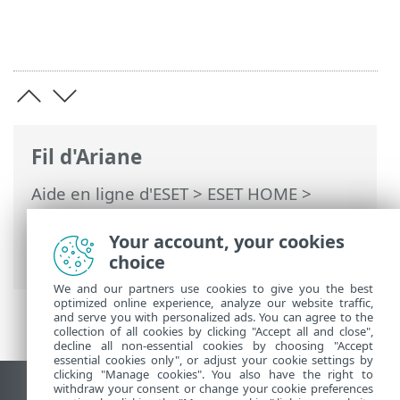
Fil d'Ariane
Aide en ligne d'ESET
>
ESET HOME
>
Documents juridiques >
Conditions
d'utilisation
> Contrat de traitement de
Your account, your cookies
données
choice
We and our partners use cookies to give you the best
optimized online experience, analyze our website traffic,
and serve you with personalized ads. You can agree to the
collection of all cookies by clicking "Accept all and close",
decline all non-essential cookies by choosing "Accept
essential cookies only", or adjust your cookie settings by
clicking "Manage cookies". You also have the right to
withdraw your consent or change your cookie preferences
Afficher le site pour ordinateur de bureau