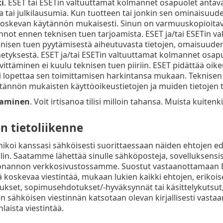
i
. ESET tai ESETin valtuuttamat kolmannet osapuolet antav
a tai julkilausumia. Kun tuotteen tai jonkin sen ominaisuuden
oskevan käytännön mukaisesti. Sinun on varmuuskopioitava 
not ennen teknisen tuen tarjoamista. ESET ja/tai ESETin va
nisen tuen pyytämisestä aiheutuvasta tietojen, omaisuuden, 
etyksestä. ESET ja/tai ESETin valtuuttamat kolmannet osapu
ittäminen ei kuulu teknisen tuen piiriin. ESET pidättää oike
i lopettaa sen toimittamisen harkintansa mukaan. Teknisen
tännön mukaisten käyttöoikeustietojen ja muiden tietojen t
taminen
. Voit irtisanoa tilisi milloin tahansa. Muista kuitenki
n tietoliikenne
oi kanssasi sähköisesti suorittaessaan näiden ehtojen ede
tilin. Saatamme lähettää sinulle sähköposteja, sovelluksensisäi
edonannon verkkosivustossamme. Suostut vastaanottamaan 
 koskevaa viestintää, mukaan lukien kaikki ehtojen, erikois
kset, sopimusehdotukset/-hyväksynnät tai käsittelykutsut, 
sen sähköisen viestinnän katsotaan olevan kirjallisesti vasta
nlaista viestintää.