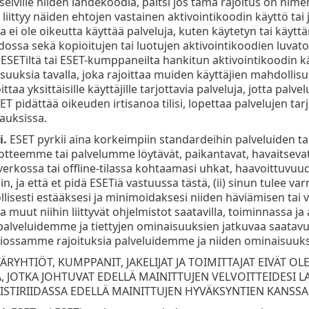
selville niiden lähdekoodia, paitsi jos tämä rajoitus on nimen
n liittyy näiden ehtojen vastainen aktivointikoodin käyttö ta
olla ei ole oikeutta käyttää palveluja, kuten käytetyn tai kä
ssa sekä kopioitujen tai luotujen aktivointikoodien luvaton
ESETiltä tai ESET-kumppaneilta hankitun aktivointikoodin käy
suuksia tavalla, joka rajoittaa muiden käyttäjien mahdollisuu
ttaa yksittäisille käyttäjille tarjottavia palveluja, jotta pal
SET pidättää oikeuden irtisanoa tilisi, lopettaa palvelujen ta
pauksissa.
i.
ESET pyrkii aina korkeimpiin standardeihin palveluiden ta
otteemme tai palvelumme löytävät, paikantavat, havaitsevat t
 verkossa tai offline-tilassa kohtaamasi uhkat, haavoittuvuude
in, ja että et pidä ESETiä vastuussa tästä, (ii) sinun tulee v
lisesti estääksesi ja minimoidaksesi niiden häviämisen tai va
muut niihin liittyvät ohjelmistot saatavilla, toiminnassa ja aja
lveluidemme ja tiettyjen ominaisuuksien jatkuvaa saatavuut
ssamme rajoituksia palveluidemme ja niiden ominaisuuksien
TÄRYHTIÖT, KUMPPANIT, JAKELIJAT JA TOIMITTAJAT EIVÄT 
 JOTKA JOHTUVAT EDELLÄ MAINITTUJEN VELVOITTEIDESI LAI
RISTIRIIDASSA EDELLÄ MAINITTUJEN HYVÄKSYNTIEN KANSSA