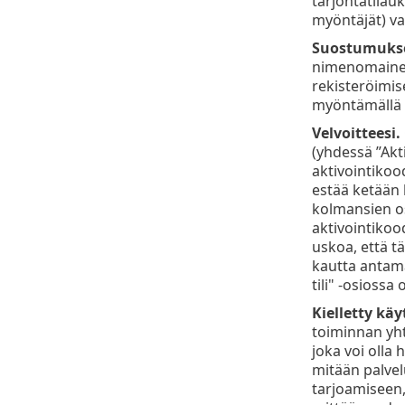
tarjontatilau
myöntäjät) va
Suostumuks
nimenomainen s
rekisteröimise
myöntämällä 
Velvoitteesi.
(yhdessä ”Akti
aktivointikood
estää ketään 
kolmansien osa
aktivointikoodi
uskoa, että tä
kautta antamas
tili" -osiossa 
Kielletty käy
toiminnan yht
joka voi olla 
mitään palvelu
tarjoamiseen,