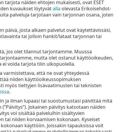
daan tarjota näiden ehtojen mukaisesti, ovat ESET
iden kuvaukset löytyvät
alla
olevasta Erikoisehdot-
uita palveluja tarjotaan vain tarjonnan osana, joten
 päivä, josta alkaen palvelut ovat käytettävissäsi,
tiavainta tai jolloin hankit/lataat tarjonnan tai
ntä, jos olet tilannut tarjontamme. Muussa
ut tarjontaamme, mutta olet ostanut käyttöoikeuden,
 ei voida tarjota tilin ulkopuolella.
 ja varmistettava, että ne ovat yhteydessä
lyttää niiden käyttöoikeussopimuksen
 myös tiettyjen lisävaatimusten tai teknisten
ossa
.
n ja ilman lupaasi tai suostumustasi päivittää mitä
(”Päivitys”). Jokainen päivitys katsotaan näiden
ys voi sisältää palveluihin sisältyvien
n tai niiden korvaamisen kokonaan. Kyseiset
tu kokonaan käyttöön. Joissakin tapauksissa voit
ödyntää palveluitamme mahdollisimman tehokkaasti.