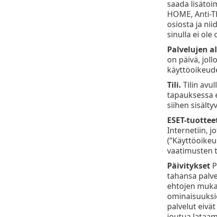
saada lisätoim
HOME, Anti-Th
osiosta ja ni
sinulla ei ol
Palvelujen a
on päivä, joll
käyttöoikeude
Tili.
Tilin avu
tapauksessa e
siihen sisälty
ESET-tuottee
Internetiin, 
(”Käyttöoikeu
vaatimusten t
Päivitykset
P
tahansa palve
ehtojen mukais
ominaisuuksie
palvelut eivä
joutua lataam