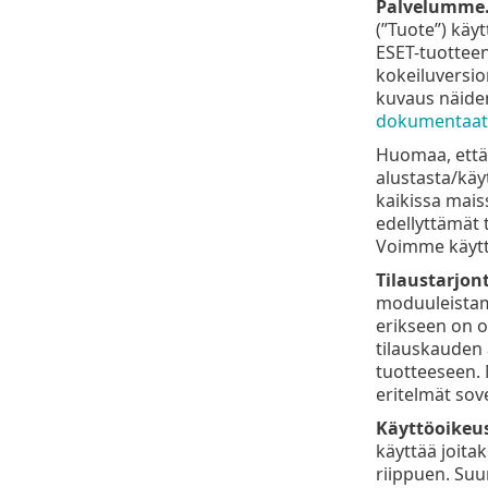
Palvelumme
(”Tuote”) käy
ESET-tuotteen 
kokeiluversio
kuvaus näiden
dokumentaat
Huomaa, että 
alustasta/käyt
kaikissa maiss
edellyttämät 
Voimme käyttä
Tilaustarjon
moduuleistamme
erikseen on o
tilauskauden a
tuotteeseen. 
eritelmät sov
Käyttöoikeus
käyttää joita
riippuen. Suuri