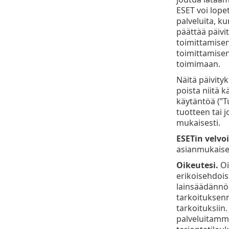
ESET voi lopet
palveluita, ku
päättää päivi
toimittamisen 
toimittamisen 
toimimaan.
Näitä päivity
poista niitä 
käytäntöä (”T
tuotteen tai 
mukaisesti.
ESETin velvoi
asianmukaisen
Oikeutesi.
Oi
erikoisehdois
lainsäädännöl
tarkoituksenmu
tarkoituksiin.
palveluitamme 