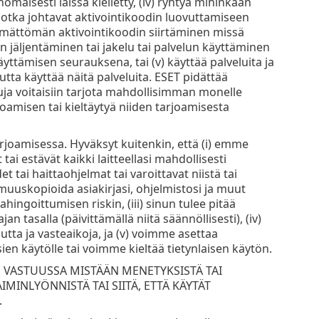
omaisesti laissa kielletty, (iv) ryhtyä mihinkään
i jotka johtavat aktivointikoodin luovuttamiseen
yttämättömän aktivointikoodin siirtäminen missä
 jäljentäminen tai jakelu tai palvelun käyttäminen
ttämisen seurauksena, tai (v) käyttää palveluita ja
tta käyttää näitä palveluita. ESET pidättää
veluja voitaisiin tarjota mahdollisimman monelle
rjoamisen tai kieltäytyä niiden tarjoamisesta
rjoamisessa. Hyväksyt kuitenkin, että (i) emme
ai estävät kaikki laitteellasi mahdollisesti
t tai haittaohjelmat tai varoittavat niistä tai
armuuskopioida asiakirjasi, ohjelmistosi ja muut
hingoittumisen riskin, (iii) sinun tulee pitää
n tasalla (päivittämällä niitä säännöllisesti), (iv)
ta ja vasteaikoja, ja (v) voimme asettaa
 käytölle tai voimme kieltää tietynlaisen käytön.
OLE VASTUUSSA MISTÄÄN MENETYKSISTÄ TAI
MINLYÖNNISTÄ TAI SIITÄ, ETTÄ KÄYTÄT
.