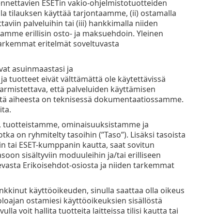
sennettavien ESETin vakio-ohjelmistotuotteiden
la tilauksen käyttää tarjontaamme, (ii) ostamalla
aviin palveluihin tai (iii) hankkimalla niiden
tamme erillisin osto- ja maksuehdoin. Yleinen
arkemmat eritelmät soveltuvasta
uvat asuinmaastasi ja
 ja tuotteet eivät välttämättä ole käytettävissä
 varmistettava, että palveluiden käyttämisen
 tästä aiheesta on teknisessä dokumentaatiossamme.
ta.
, tuotteistamme, ominaisuuksistamme ja
tka on ryhmitelty tasoihin (”Taso”). Lisäksi tasoista
Tin tai ESET-kumppanin kautta, saat sovitun
soon sisältyviin moduuleihin ja/tai erilliseen
vasta Erikoisehdot-osiosta ja niiden tarkemmat
ankkinut käyttöoikeuden, sinulla saattaa olla oikeus
oloajan ostamiesi käyttöoikeuksien sisällöstä
la voit hallita tuotteita laitteissa tilisi kautta tai