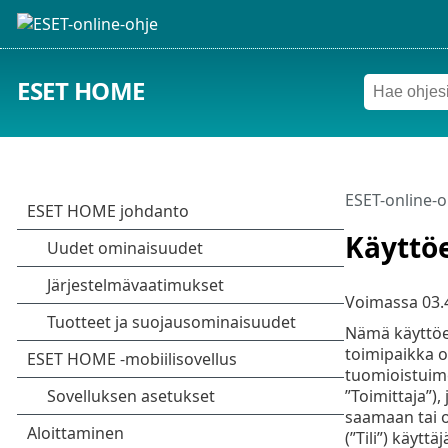
ESET HOME
ESET-online-o
Käyttö
Voimassa
03.
Nämä käyttöeh
toimipaikka on
tuomioistuime
”Toimittaja”),
saamaan tai o
(”Tili”) käytt