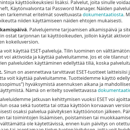
intoja käyttöoikeuksiesi lisäksi. Palvelut, joita sinulle voi
eft, Käytönvalvonta tai Password Manager. Näiden palvelu
iden tarkemmat eritelmät soveltuvasta
dokumentaatiosta
. M
e oikeutta niiden käyttämiseen näiden ehtojen mukaisesti.
lkamispäivä
. Palvelujemme tarjoamisen alkamispäivä ja siten
oin ostat tarjonnan tai käyttöoikeuden, jolloin käytät aktivoin
n kokeiluversion.
lla voit käyttää ESET-palveluja. Tilin luominen on välttämätö
t voi aktivoida ja käyttää palveluitamme. Jos et ole tilann
vien palveluiden käyttäminen edellyttää tiliä, koska palveluita
t.
Sinun on asennettava tarvittavat ESET-tuotteet laitteisiisi
jotta voit käyttää palveluitamme. Tuotteidemme käyttö edel
ssopimus”) hyväksymistä asennuksen aikana ja mahdollisesti
äyttymistä. Nämä on eritelty sovellettavassa
dokumentaati
alveluidemme jatkuvan kehittymisen vuoksi ESET voi ajoittai
lun osaa sekä tuotetta tai ottaa käyttöön korvaavan version 
esti osaksi palvelua päivityksen käyttöönoton jälkeen. Päivit
n tai toimintojen lisäämisen, poistamisen tai muokkaamise
t välttämättä ole käytettävissä, ennen kuin päivitys on otet
aan tai asentamaan tietyn tuotepäivityksen, jotta voit hy