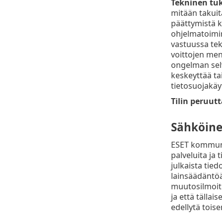
Tekninen tuk
mitään takuit
päättymistä k
ohjelmatoimin
vastuussa tek
voittojen men
ongelman selv
keskeyttää ta
tietosuojakäy
Tilin peruut
Sähköine
ESET kommunik
palveluita ja 
julkaista ti
lainsäädäntöä
muutosilmoitu
ja että tällai
edellytä toise