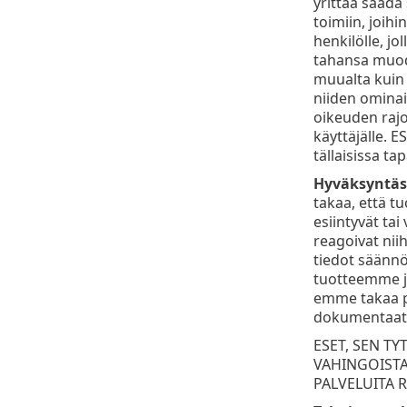
yrittää saada 
toimiin, joihi
henkilölle, j
tahansa muodo
muualta kuin 
niiden ominai
oikeuden rajoi
käyttäjälle. E
tällaisissa ta
Hyväksyntäs
takaa, että tu
esiintyvät tai
reagoivat niih
tiedot säännöl
tuotteemme ja 
emme takaa pa
dokumentaatio
ESET, SEN TY
VAHINGOISTA,
PALVELUITA 