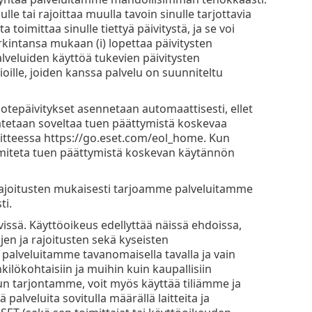
le tai rajoittaa muulla tavoin sinulle tarjottavia
a toimittaa sinulle tiettyä päivitystä, ja se voi
intansa mukaan (i) lopettaa päivitysten
palveluiden käyttöä tukevien päivitysten
ioille, joiden kanssa palvelu on suunniteltu
uotepäivitykset asennetaan automaattisesti, ellet
aatetaan soveltaa tuen päättymistä koskevaa
oitteessa https://go.eset.com/eol_home. Kun
oimiteta tuen päättymistä koskevan käytännön
rajoitusten mukaisesti tarjoamme palveluitamme
ti.
vissä. Käyttöoikeus edellyttää näissä ehdoissa,
en ja rajoitusten sekä kyseisten
 palveluitamme tavanomaisella tavalla ja vain
kilökohtaisiin ja muihin kuin kaupallisiin
tetun tarjontamme, voit myös käyttää tiliämme ja
palveluita sovitulla määrällä laitteita ja