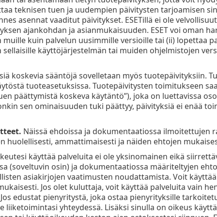
taa teknisen tuen ja uudempien päivitysten tarjoamisen sinul
nnes asennat vaaditut päivitykset. ESETillä ei ole velvollisuutt
tyksen ajankohdan ja asianmukaisuuden. ESET voi oman hark
muille kuin palvelun uusimmille versioille tai (ii) lopettaa 
sellaisille käyttöjärjestelmän tai muiden ohjelmistojen vers
ksiä koskevia sääntöjä sovelletaan myös tuotepäivityksiin. T
käytöstä tuoteasetuksissa. Tuotepäivitysten toimitukseen s
uen päättymistä koskeva käytäntö”), joka on luettavissa os
jonkin sen ominaisuuden tuki päättyy, päivityksiä ei enää t
tteet.
Näissä ehdoissa ja dokumentaatiossa ilmoitettujen 
 huolellisesti, ammattimaisesti ja näiden ehtojen mukaises
keutesi käyttää palveluita ei ole yksinomainen eikä siirrettä
sa (soveltuvin osin) ja dokumentaatiossa määriteltyjen ehtoj
listen asiakirjojen vaatimusten noudattamista. Voit käyttää
kaisesti. Jos olet kuluttaja, voit käyttää palveluita vain hen
 Jos edustat pienyritystä, joka ostaa pienyrityksille tarkoi
liiketoimintasi yhteydessä. Lisäksi sinulla on oikeus käyttää 