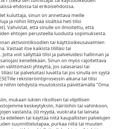
SET (sekä sen toimittajat tai käyttöoikeuden
näissä ehdossa tai erikoisehdoissa.
et kuluttaja, sinun on annettava meille
a niihin liittyvää sisältöä heti tilisi
). Vahvistat, että sinulle on ilmoitettu, että
den ehtojen perusteella luodusta sopimuksesta.
jonnan aktivointikoodien tai käyttöoikeusavaimien
Vastaat itse kaikista tililläsi tai
otta voit säilyttää tilisi ja palveluidesi hallinnan ja
lasanojasi kenellekään. Sinun on myös rajoitettava
n välittömästi yhteyttä, jos salasanasi tai
iliäsi tai palveluitasi luvatta tai jos sinulla on syytä
ETille rekisteröintiprosessin aikana tai tilisi
ille niihin tehdyistä muutoksista päivittämällä "Oma
ksiin, mukaan lukien rikollisen tai vilpillisen
vustojemme keskeytyksiin, häiriöihin tai vahinkoon,
jojen vastaista, (ii) myydä, vuokrata tai lainata
ta edelleen tai käyttää niitä kaupallisten palvelujen
suuden suunnittelutapaa, purkaa niitä tai muuten