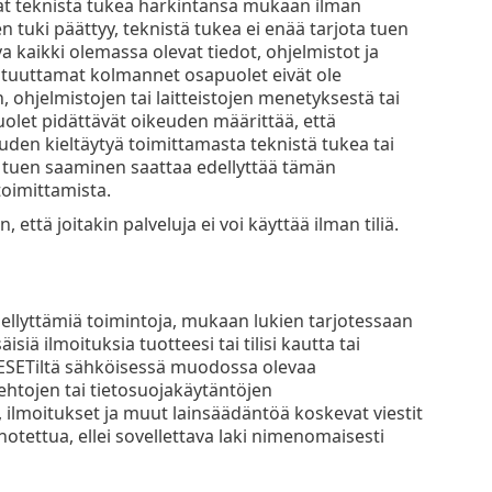
at teknistä tukea harkintansa mukaan ilman
 tuki päättyy, teknistä tukea ei enää tarjota tuen
kaikki olemassa olevat tiedot, ohjelmistot ja
ltuuttamat kolmannet osapuolet eivät ole
ohjelmistojen tai laitteistojen menetyksestä tai
olet pidättävät oikeuden määrittää, että
uden kieltäytyä toimittamasta teknistä tukea tai
 tuen saaminen saattaa edellyttää tämän
oimittamista.
n, että joitakin palveluja ei voi käyttää ilman tiliä.
llyttämiä toimintoja, mukaan lukien tarjotessaan
siä ilmoituksia tuotteesi tai tilisi kautta tai
ESETiltä sähköisessä muodossa olevaa
ehtojen tai tietosuojakäytäntöjen
ilmoitukset ja muut lainsäädäntöä koskevat viestit
anotettua, ellei sovellettava laki nimenomaisesti