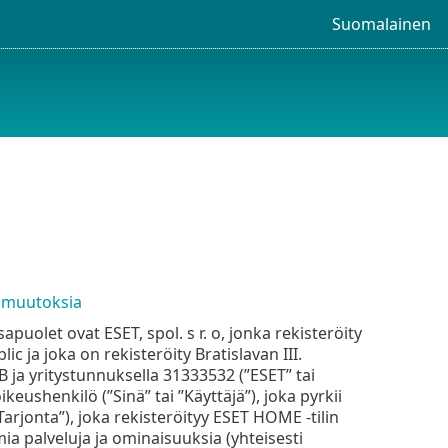
Suomalainen
 muutoksia
olet ovat ESET, spol. s r. o, jonka rekisteröity
c ja joka on rekisteröity Bratislavan III.
 ja yritystunnuksella 31333532 (”ESET” tai
keushenkilö (”Sinä” tai ”Käyttäjä”), joka pyrkii
rjonta”), joka rekisteröityy ESET HOME -tilin
oamia palveluja ja ominaisuuksia (yhteisesti