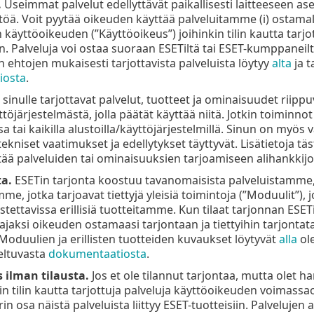
.
Useimmat palvelut edellyttävät paikallisesti laitteeseen a
ttöä. Voit pyytää oikeuden käyttää palveluitamme (i) ostamal
käyttöoikeuden (”Käyttöoikeus”) joihinkin tilin kautta tarjott
n. Palveluja voi ostaa suoraan ESETiltä tai ESET-kumppaneil
 ehtojen mukaisesti tarjottavista palveluista löytyy
alta
ja t
iosta
.
sinulle tarjottavat palvelut, tuotteet ja ominaisuudet riipp
töjärjestelmästä, jolla päätät käyttää niitä. Jotkin toiminnot
a tai kaikilla alustoilla/käyttöjärjestelmillä. Sinun on myös
tekniset vaatimukset ja edellytykset täyttyvät. Lisätietoja
ä palveluiden tai ominaisuuksien tarjoamiseen alihankkijoi
ta.
ESETin tarjonta koostuu tavanomaisista palveluistamme
, jotka tarjoavat tiettyjä yleisiä toimintoja (”Moduulit”), jo
stettavissa erillisiä tuotteitamme. Kun tilaat tarjonnan ESE
jaksi oikeuden ostamaasi tarjontaan ja tiettyihin tarjontata
Moduulien ja erillisten tuotteiden kuvaukset löytyvät
alla
ole
eltuvasta
dokumentaatiosta
.
 ilman tilausta.
Jos et ole tilannut tarjontaa, mutta olet h
kin tilin kautta tarjottuja palveluja käyttöoikeuden voimassa
n osa näistä palveluista liittyy ESET-tuotteisiin. Palvelujen avul