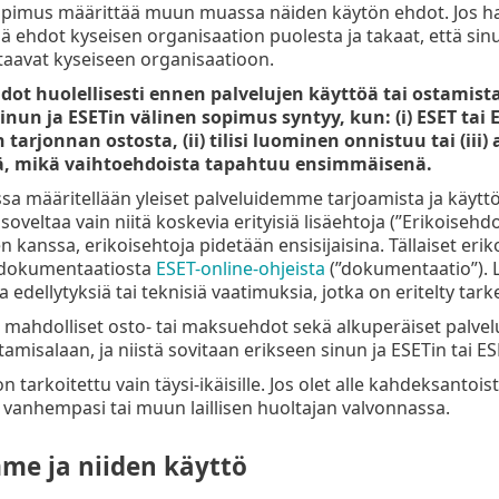
Sopimus määrittää muun muassa näiden käytön ehdot. Jos hank
 ehdot kyseisen organisaation puolesta ja takaat, että sinul
ittaavat kyseiseen organisaatioon.
ot huolellisesti ennen palvelujen käyttöä tai ostamista
 sinun ja ESETin välinen sopimus syntyy, kun: (i) ESET t
tarjonnan ostosta, (ii) tilisi luominen onnistuu tai (ii
tä, mikä vaihtoehdoista tapahtuu ensimmäisenä.
sa määritellään yleiset palveluidemme tarjoamista ja käyttöä
soveltaa vain niitä koskevia erityisiä lisäehtoja (”Erikoisehdot
 kanssa, erikoisehtoja pidetään ensisijaisina. Tällaiset erik
 dokumentaatiosta
ESET-online-ohjeista
(”dokumentaatio”). L
a edellytyksiä tai teknisiä vaatimuksia, jotka on eritelty 
mahdolliset osto- tai maksuehdot sekä alkuperäiset palvelui
amisalaan, ja niistä sovitaan erikseen sinun ja ESETin tai ES
tarkoitettu vain täysi-ikäisille. Jos olet alle kahdeksantoista (
n vanhempasi tai muun laillisen huoltajan valvonnassa.
me ja niiden käyttö