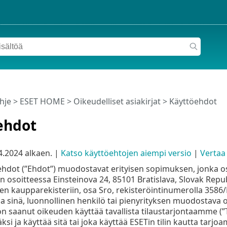
hje
>
ESET HOME
>
Oikeudelliset asiakirjat > Käyttöehdot
ehdot
4.2024
alkaen. |
Katso käyttöehtojen aiempi versio
|
Vertaa
dot (”Ehdot”) muodostavat erityisen sopimuksen, jonka osapu
 osoitteessa Einsteinova 24, 85101 Bratislava, Slovak Republi
n kaupparekisteriin, osa Sro, rekisteröintinumerolla 3586/B
 ja sinä, luonnollinen henkilö tai pienyrityksen muodostava oi
n saanut oikeuden käyttää tavallista tilaustarjontaamme (”Ta
äjäksi ja käyttää sitä tai joka käyttää ESETin tilin kautta tarj