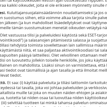
ksen tai käyttöoikeuden keston ajan ostoksestasi riippuen. E
raa kaikki oikeudet, joita ei ole erikseen myönnetty sinulle 
esi.
Kuluttajansuojalainsäädännön noudattamiseksi ja jos ol
uostumus siihen, että voimme alkaa tarjota sinulle palveluja j
n jälkeen (ja kun mahdolliset lisäedellytykset ovat täyttyneet
meille tämän suostumuksen menetät oikeuden vetäytyä näi
Olet vastuussa tilisi ja palveluidesi käytöstä sekä ESET-tar
vointikoodi”) ja salasanojen pitämisestä salassa ja suojattuna. 
illasi tehdyistä toimista sovellettavan lain sallimissa määrin. J
käyttämästä niitä, et saa paljastaa aktivointikoodiasi tai sa
puolten pääsyä laitteillesi. Olet velvollinen ottamaan meihi
si on luovutettu jollekin toiselle henkilölle, jos joku käyttää t
llainen on mahdollista. Lisäksi sinun on varmistettava, että ES
i tiedot ovat täsmällisiä ja ajan tasalla ja että ilmoitat me
olevat tiedot.
ttö.
Et saa: (i) käyttää palveluita ja tiliäsi laittomiin tarkoitu
eydessä tai tavalla, joka voi johtaa palveluiden ja verkkosi
haitallista muille tai joka on muuten näiden ehtojen ja asiakir
a, tuotetta tai niiden osaa tai luovuttaa niiden käyttöoikeut
 (iii) selvittää tuotteen tai minkä tahansa palvelun ominai