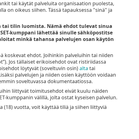
it tai käytät palveluita organisaation puolesta,
la on oikeus siihen. Tässä tapauksessa "sinä" ja
 tai tilin luomista. Nämä ehdot tulevat sinua
ai ESET-kumppani lähettää sinulle sähköpostitse
i) aloitat minkä tahansa palvelujen osan käytön
 koskevat ehdot. Joihinkin palveluihin tai niiden
”). Jos tällaiset erikoisehdot ovat ristiriidassa
oisehdot löytyvät (soveltuvin osin)
alta
tai
isäksi palvelujen ja niiden osien käyttöön voidaan
tarkemmin soveltuvassa dokumentaatiossa.
hin liittyvät toimitusehdot eivät kuulu näiden
ET-kumppanin välillä, jolta ostat kyseisen palvelun.
18) vuotta, voit käyttää tiliä ja siihen liittyviä