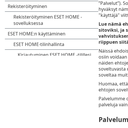
”Palvelut”). 
hyväksyt nämä
"käyttäjä" vi
Lue nämä ehd
sitoviksi, ja
vahvistuksen 
riippuen sii
Näissä ehdois
osiin voidaan 
näiden ehtojen
soveltuvasta
soveltaa muit
Huomaa, että 
ehtojen sovelt
Palvelumme on 
palveluja vai
Palvelum