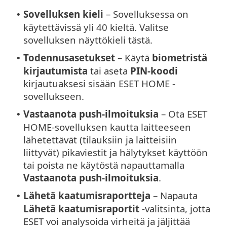
Sovelluksen kieli
– Sovelluksessa on
•
käytettävissä yli 40 kieltä. Valitse
sovelluksen näyttökieli tästä.
Todennusasetukset
– Käytä
biometristä
•
kirjautumista
tai aseta
PIN-koodi
kirjautuaksesi sisään ESET HOME -
sovellukseen.
Vastaanota push-ilmoituksia
– Ota ESET
•
HOME-sovelluksen kautta laitteeseen
lähetettävät (tilauksiin ja laitteisiin
liittyvät) pikaviestit ja hälytykset käyttöön
tai poista ne käytöstä napauttamalla
Vastaanota push-ilmoituksia
.
Lähetä kaatumisraportteja
– Napauta
•
Lähetä kaatumisraportit
-valitsinta, jotta
ESET voi analysoida virheitä ja jäljittää