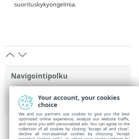
suorituskykyongelmia.
Navigointipolku
ESET-online-ohje
>
ESET HOME
>
ESET
HOME -mobiilisovellus
> Sovelluksen
Your account, your cookies
asetukset
choice
We and our partners use cookies to give you the best
optimized online experience, analyze our website traffic,
and serve you with personalized ads. You can agree to the
collection of all cookies by clicking "Accept all and close",
decline all non-essential cookies by choosing "Accept
essential cookies only", or adjust your cookie settings by