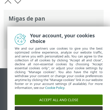
Migas de pan
Ayuda en línea de ESET
>
ESET HOME
>
Trabajar con ESET HOME
> Autenticación
Your account, your cookies
de dos factores
choice
We and our partners use cookies to give you the best
optimized online experience, analyze our website traffic,
and serve you with personalized ads. You can agree to the
collection of all cookies by clicking "Accept all and close",
decline all non-essential cookies by choosing "Accept
essential cookies only", or adjust your cookie settings by
clicking "Manage cookies". You also have the right to
withdraw your consent or change your cookie preferences
Ver sitio del escritorio
anytime by clicking the "Manage cookies" link in our website
footer or in your account settings (if available). For more
End of Life
information, see our
Cookie Policy
.
Base de conocimiento de ESET
Foro de ESET
ACCEPT ALL AND CLOSE
ESET Status Portal
Soporte regional