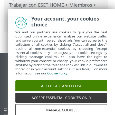
Trabajar con ESET HOME
>
Miembros
>
Funciones de ESET asignadas a los
miembros
>
Anti-Theft
>
Dispositivos
Your account, your cookies
protegidos por Anti-Theft
> Optimización
choice
We and our partners use cookies to give you the best
optimized online experience, analyze our website traffic,
and serve you with personalized ads. You can agree to the
collection of all cookies by clicking "Accept all and close",
decline all non-essential cookies by choosing "Accept
essential cookies only", or adjust your cookie settings by
clicking "Manage cookies". You also have the right to
withdraw your consent or change your cookie preferences
Ver sitio del escritorio
anytime by clicking the "Manage cookies" link in our website
footer or in your account settings (if available). For more
End of Life
information, see our
Cookie Policy
.
Base de conocimiento de ESET
Foro de ESET
ACCEPT ALL AND CLOSE
ESET Status Portal
Soporte regional
ACCEPT ESSENTIAL COOKIES ONLY
© 1992 - 2026 ESET, spol. s
Administrar perfiles
MANAGE COOKIES