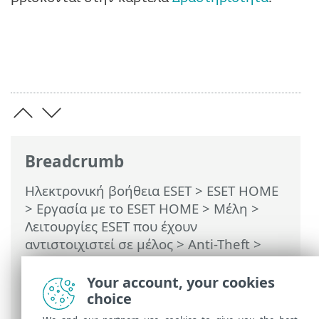
Breadcrumb
Ηλεκτρονική βοήθεια ESET
>
ESET HOME
>
Εργασία με το ESET HOME
>
Μέλη
>
Λειτουργίες ESET που έχουν
αντιστοιχιστεί σε μέλος
>
Anti-Theft
>
Συσκευές που προστατεύονται από το
Anti-Theft
>
Δραστηριότητα
>
Your account, your cookies
Φωτογραφίες (μόνο συσκευή Android)
choice