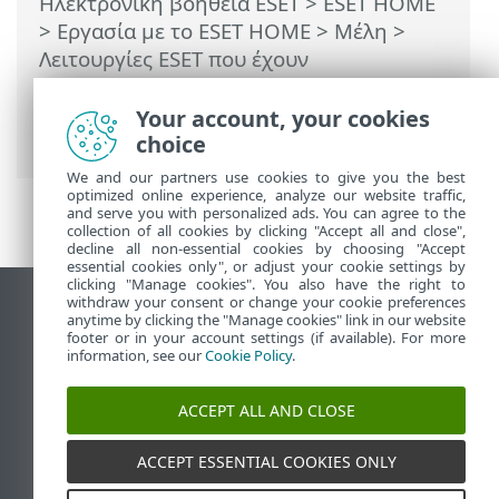
Ηλεκτρονική βοήθεια ESET
>
ESET HOME
>
Εργασία με το ESET HOME
>
Μέλη
>
Λειτουργίες ESET που έχουν
αντιστοιχιστεί σε μέλος
>
Anti-Theft
>
Συσκευές που προστατεύονται από το
Your account, your cookies
Anti-Theft
>
Δραστηριότητα
> Τοποθεσίες
choice
We and our partners use cookies to give you the best
optimized online experience, analyze our website traffic,
and serve you with personalized ads. You can agree to the
collection of all cookies by clicking "Accept all and close",
decline all non-essential cookies by choosing "Accept
essential cookies only", or adjust your cookie settings by
clicking "Manage cookies". You also have the right to
withdraw your consent or change your cookie preferences
Προβολή ιστότοπου επιφάνειας εργασίας
anytime by clicking the "Manage cookies" link in our website
footer or in your account settings (if available). For more
End of Life
information, see our
Cookie Policy
.
Γνωσιακή βάση ESET
Ομάδα συζήτησης ESET
ACCEPT ALL AND CLOSE
ESET Status Portal
Τοπική υποστήριξη
ACCEPT ESSENTIAL COOKIES ONLY