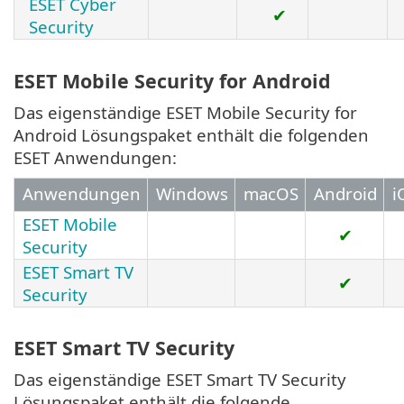
ESET Cyber
✔
Security
ESET Mobile Security for Android
Das eigenständige ESET Mobile Security for
Android Lösungspaket enthält die folgenden
ESET Anwendungen:
Anwendungen
Windows
macOS
Android
i
ESET Mobile
✔
Security
ESET Smart TV
✔
Security
ESET Smart TV Security
Das eigenständige ESET Smart TV Security
Lösungspaket enthält die folgende