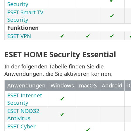
✔
Security
ESET Smart TV
✔
Security
Funktionen
ESET VPN
✔
✔
✔
ESET HOME Security Essential
In der folgenden Tabelle finden Sie die
Anwendungen, die Sie aktivieren können:
Anwendungen
Windows
macOS
Android
i
ESET Internet
✔
Security
ESET NOD32
✔
Antivirus
ESET Cyber
✔