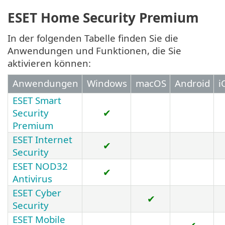
ESET Home Security Premium
In der folgenden Tabelle finden Sie die
Anwendungen und Funktionen, die Sie
aktivieren können:
Anwendungen
Windows
macOS
Android
i
ESET Smart
Security
✔
Premium
ESET Internet
✔
Security
ESET NOD32
✔
Antivirus
ESET Cyber
✔
Security
ESET Mobile