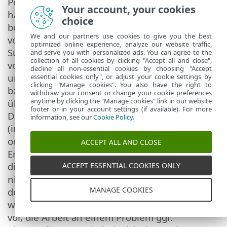
Policy festgelegte End-of-Life-Datum erreicht
Your account, your cookies
hat, wird kein technischer Support mehr
choice
bereitgestellt. Endbenutzer sind verpflichtet,
We and our partners use cookies to give you the best
vor der Inanspruchnahme von
optimized online experience, analyze our website traffic,
Supportleistungen eine Sicherungskopie aller
and serve you with personalized ads. You can agree to the
collection of all cookies by clicking "Accept all and close",
vorhandenen Daten, Softwareanwendungen
decline all non-essential cookies by choosing "Accept
und sonstigen Programme zu erstellen. ESET
essential cookies only", or adjust your cookie settings by
clicking "Manage cookies". You also have the right to
bzw. die von ESET beauftragten Dritten
withdraw your consent or change your cookie preferences
anytime by clicking the "Manage cookies" link in our website
übernehmen keinerlei Haftung für
footer or in your account settings (if available). For more
Datenverluste, Sach- und Vermögensschäden
information, see our
Cookie Policy
.
(insb. Schäden an Software und Hardware)
oder entgangene Gewinne infolge der
ACCEPT ALL AND CLOSE
Erbringung von Supportleistungen. ESET bzw.
die von ESET beauftragten Dritten sichern
ACCEPT ESSENTIAL COOKIES ONLY
nicht zu, dass ein bestimmtes Problem auf
MANAGE COOKIES
dem Wege des technischen Support gelöst
werden kann, und behalten sich das Recht
vor, die Arbeit an einem Problem ggf.